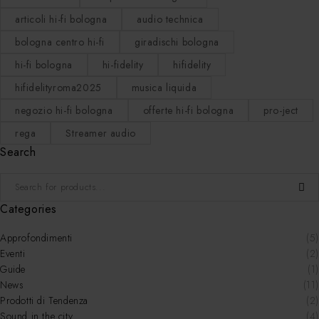
articoli hi-fi bologna
audio technica
bologna centro hi-fi
giradischi bologna
hi-fi bologna
hi-fidelity
hifidelity
hifidelityroma2025
musica liquida
negozio hi-fi bologna
offerte hi-fi bologna
pro-ject
rega
Streamer audio
Search
Categories
Approfondimenti
(5)
Eventi
(2)
Guide
(1)
News
(11)
Prodotti di Tendenza
(2)
Sound in the city
(4)