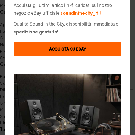
Maggio 2025
Acquista gli ultimi articoli hi-fi caricati sul nostro
Categorie
soundinthecity_it !
negozio eBay ufficiale
Qualità Sound in the City, disponibilità immediata e
Approfondimenti
Eventi
spedizione gratuita!
Guide
News
ACQUISTA SU EBAY
Prodotti di Tendenza
Sound in the city
Categorie
Bundle
Cuffie
Diffusori Audio
Elettroniche
Gift Card
Mobili & Stand
Shop
Ultimi Pezzi
Tags