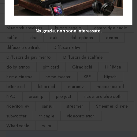
advance paris
amplificatore integrato
amplificatori integrati
Audio Technica
bluetooth speakers
buono regalo
cambridge audio
No grazie, non sono interessato.
cuffie
dac
dali
dali opticon
denon
diffusore centrale
Diffusori attivi
Diffusori da pavimento
Diffusori da scaffale
dolby atmos
gift card
Giradischi
HiFiMan
home cinema
home theater
KEF
klipsch
lettore cd
lettori cd
marantz
meccanica cd
NAD
preamp
pro-ject
ricevitore bluetooth
ricevitori av
sansui
streamer
Streamer di rete
subwoofer
triangle
videoproiettori
Wharfedale
wiim