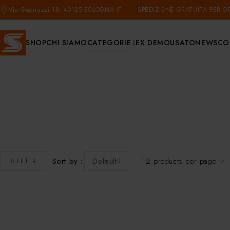
Via Guerrazzi 18, 40125 BOLOGNA IT
SPEDIZIONE GRATUITA PER OR
SHOP
CHI SIAMO
CATEGORIE
EX DEMO
USATO
NEWS
CO
Sort by
Default
FILTER