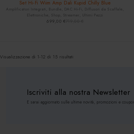
Set Hi-Fi Wiim Amp Dali Kupid Chilly Blue
Amplificatori Integrati
,
Bundle
,
DAC Hi-Fi
,
Diffusori da Scaffale
,
Elettroniche
,
Shop
,
Streamer
,
Ultimi Pezzi
699,00
€
719,00
€
Visualizzazione di 1-12 di 15 risultati
Iscriviti alla nostra Newsletter
E sarai aggiornato sulle ultime novità, promozioni e coupo