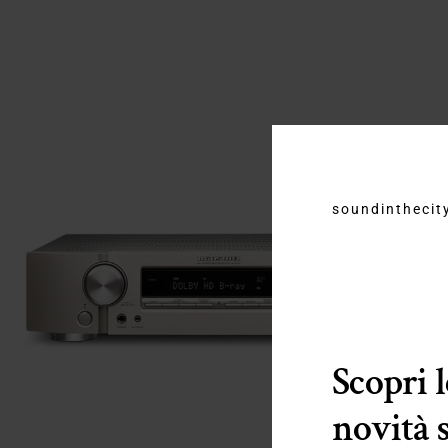
soundinthecity
Scopri 
novità 