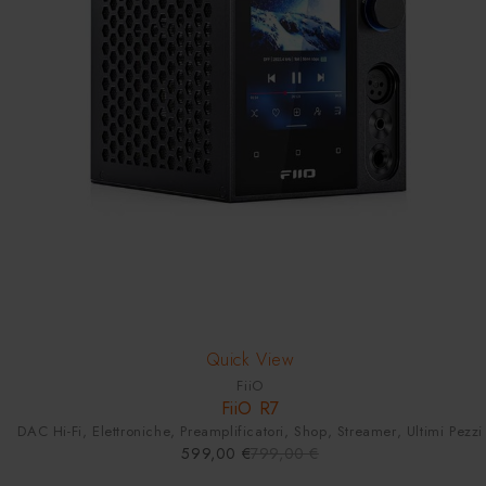
SOLD OUT
Quick View
FiiO
FiiO R7
DAC Hi-Fi
,
Elettroniche
,
Preamplificatori
,
Shop
,
Streamer
,
Ultimi Pezzi
599,00
€
799,00
€