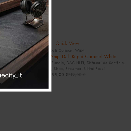
-3%
HOT
Quick View
Dali Opticon
,
WiiM
Set Hi-Fi Wiim Amp Dali Kupid Caramel White
Amplificatori Integrati
,
Bundle
,
DAC Hi-Fi
,
Diffusori da Scaffale
,
Elettroniche
,
Shop
,
Streamer
,
Ultimi Pezzi
699,00
€
719,00
€