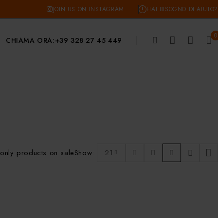
JOIN US ON INSTAGRAM
HAI BISOGNO DI AIUTO?
0
CHIAMA ORA:
+39 328 27 45 449
only products on sale
Show:
21