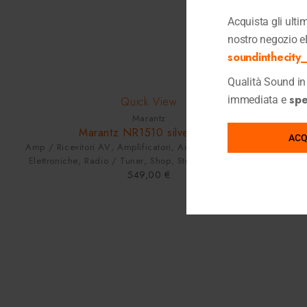
Acquista gli ultimi
nostro negozio e
soundinthecity_i
Qualità Sound in 
SOLD OUT
sped
immediata e
Quick View
Marantz
Marantz NR1510 silver-gold
ACQ
Amp / Ricevitori AV
,
Amplificatori
,
Amplificatori Integrati
,
Elettroniche
,
Radio / Tuner
,
Shop
,
Streamer
,
Ultimi Pezzi
549,00
€