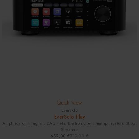
SOLD OUT
Quick View
EverSolo
EverSolo Play
Amplificatori Integrati
,
DAC Hi-Fi
,
Elettroniche
,
Preamplificatori
,
Shop
,
Streamer
639,00
€
719,00
€