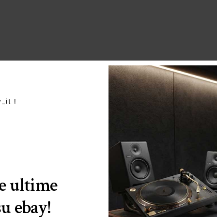
_it !
le ultime
su ebay!