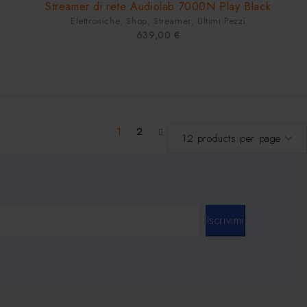
Streamer di rete Audiolab 7000N Play Black
Elettroniche
,
Shop
,
Streamer
,
Ultimi Pezzi
639,00
€
1
2
Iscrivimi