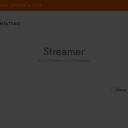
DINI SUPERIORI A 399€
NTATTACI
Streamer
Home
Elettroniche
Streamer
Show 