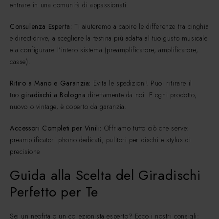
entrare in una comunità di appassionati.
Consulenza Esperta:
Ti aiuteremo a capire le differenze tra cinghia
e direct-drive, a scegliere la testina più adatta al tuo gusto musicale
e a configurare l’intero sistema (preamplificatore, amplificatore,
casse).
Ritiro a Mano e Garanzia:
Evita le spedizioni! Puoi ritirare il
tuo
giradischi a Bologna
direttamente da noi. E ogni prodotto,
nuovo o vintage, è coperto da garanzia.
Accessori Completi per Vinili:
Offriamo tutto ciò che serve:
preamplificatori phono dedicati, pulitori per dischi e stylus di
precisione
Guida alla Scelta del Giradischi
Perfetto per Te
Sei un neofita o un collezionista esperto? Ecco i nostri consigli: