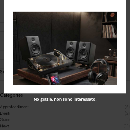
alta fedeltà
Amplificatori integrati
articoli hi-fi bologna
audio technica
bologna centro hi-fi
giradischi bologna
hi-fi bologna
hi-fidelity
hifidelity
hifidelityroma2025
musica liquida
negozio hi-fi bologna
offerte hi-fi bologna
pro-ject
rega
Streamer audio
Search
Categories
No grazie, non sono interessato.
Approfondimenti
(5)
Eventi
(2)
Guide
(1)
News
(11)