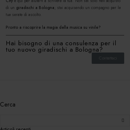
City
è qui per aiutarti a scrivere la tua. Non sei solo nell’acquisto
di un
giradischi a Bologna
; stai acquisendo un compagno per le
tue serate di ascolto.
Pronto a riscoprire la magia della musica su vinile?
Hai bisogno di una consulenza per il
tuo nuovo giradischi a Bologna?
Contattaci
Cerca
Articoli recenti