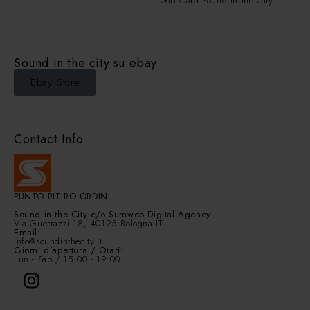
Gift Card Sound in the City
Sound in the city su ebay
Ebay Store
Contact Info
PUNTO RITIRO ORDINI
Sound in the City
c/o Sumweb Digital Agency
Via Guerrazzi 18, 40125 Bologna IT
Email:
info@soundinthecity.it
Giorni d'apertura / Orari:
Lun - Sab / 15:00 - 19:00