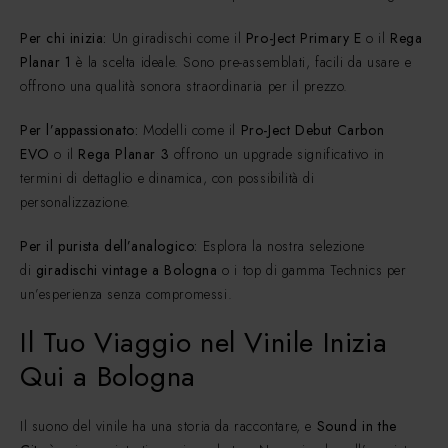
Per chi inizia:
Un giradischi come il
Pro-Ject Primary E
o il
Rega
Planar 1
è la scelta ideale. Sono pre-assemblati, facili da usare e
offrono una qualità sonora straordinaria per il prezzo.
Per l’appassionato:
Modelli come il
Pro-Ject Debut Carbon
EVO
o il
Rega Planar 3
offrono un upgrade significativo in
termini di dettaglio e dinamica, con possibilità di
personalizzazione.
Per il purista dell’analogico:
Esplora la nostra selezione
di
giradischi vintage a Bologna
o i top di gamma Technics per
un’esperienza senza compromessi.
Il Tuo Viaggio nel Vinile Inizia
Qui a Bologna
Il suono del vinile ha una storia da raccontare, e
Sound in the