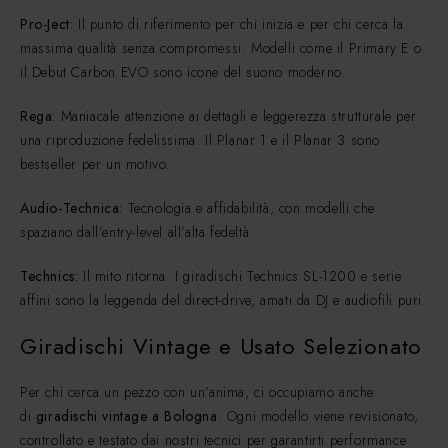
Pro-Ject:
Il punto di riferimento per chi inizia e per chi cerca la
massima qualità senza compromessi. Modelli come il Primary E o
il Debut Carbon EVO sono icone del suono moderno.
Rega:
Maniacale attenzione ai dettagli e leggerezza strutturale per
una riproduzione fedelissima. Il Planar 1 e il Planar 3 sono
bestseller per un motivo.
Audio-Technica:
Tecnologia e affidabilità, con modelli che
spaziano dall’entry-level all’alta fedeltà.
Technics:
Il mito ritorna. I giradischi Technics SL-1200 e serie
affini sono la leggenda del direct-drive, amati da DJ e audiofili puri.
Giradischi Vintage e Usato Selezionato
Per chi cerca un pezzo con un’anima, ci occupiamo anche
di
giradischi vintage a Bologna
. Ogni modello viene revisionato,
controllato e testato dai nostri tecnici per garantirti performance