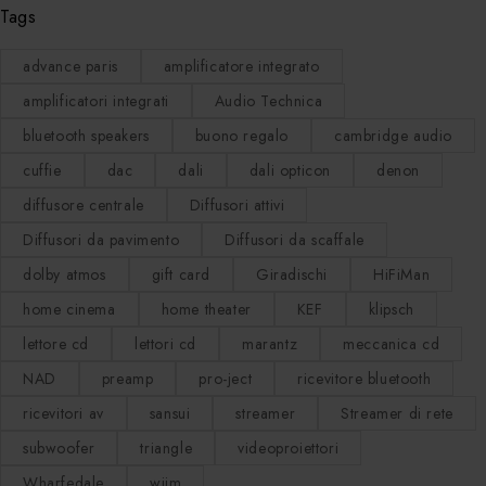
Tags
advance paris
amplificatore integrato
amplificatori integrati
Audio Technica
bluetooth speakers
buono regalo
cambridge audio
cuffie
dac
dali
dali opticon
denon
diffusore centrale
Diffusori attivi
Diffusori da pavimento
Diffusori da scaffale
dolby atmos
gift card
Giradischi
HiFiMan
home cinema
home theater
KEF
klipsch
lettore cd
lettori cd
marantz
meccanica cd
NAD
preamp
pro-ject
ricevitore bluetooth
ricevitori av
sansui
streamer
Streamer di rete
subwoofer
triangle
videoproiettori
Wharfedale
wiim