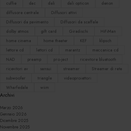
cuffie
dac
dali
dali opticon
denon
diffusore centrale
Diffusori attivi
Diffusori da pavimento
Diffusori da scaffale
dolby atmos
gift card
Giradischi
HiFiMan
home cinema
home theater
KEF
klipsch
lettore cd
lettori cd
marantz
meccanica cd
NAD
preamp
pro-ject
ricevitore bluetooth
ricevitori av
sansui
streamer
Streamer di rete
subwoofer
triangle
videoproiettori
Wharfedale
wiim
Archivi
Marzo 2026
Gennaio 2026
Dicembre 2025
Novembre 2025