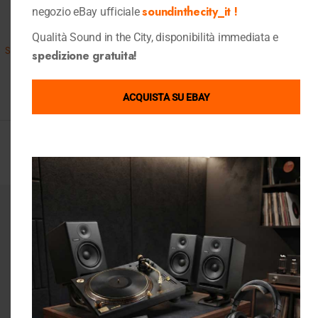
soundinthecity_it !
negozio eBay ufficiale
Quick View
Klipsch
Qualità Sound in the City, disponibilità immediata e
Set stereo Klipsch RP-5000F II,
spedizione gratuita!
SPL-100 2.1
Home Cinema
,
Shop
1.590,00
€
ACQUISTA SU EBAY
Visualizzazione di 5 risultati
Iscriviti alla nostra Newsletter
E sarai aggiornato sulle ultime novità, promozioni e coupon
sconto
Iscrivimi