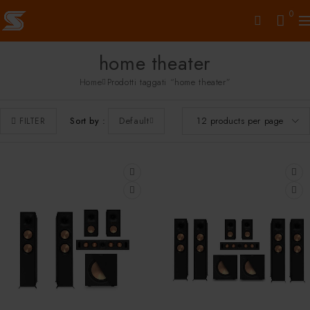
0
home theater
Home
Prodotti taggati “home theater”
Sort by
Default
FILTER