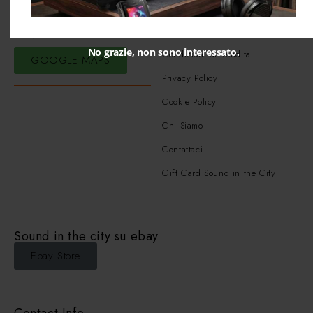
Dove Siamo
Link Utili
No grazie, non sono interessato.
Condizioni di Vendita
GOOGLE MAPS
Privacy Policy
Cookie Policy
Chi Siamo
Contattaci
Gift Card Sound in the City
Sound in the city su ebay
Ebay Store
Contact Info