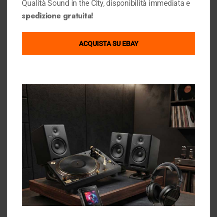
Qualità Sound in the City, disponibilità immediata e
Dove Siamo
Link Utili
spedizione gratuita!
Condizioni di Vendita
GOOGLE MAPS
Privacy Policy
ACQUISTA SU EBAY
Cookie Policy
Chi Siamo
Contattaci
Gift Card Sound in the City
Sound in the city su ebay
Ebay Store
Contact Info