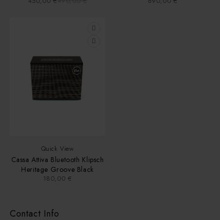
450,00
€
490,00
€
690,00
€
Noce
Quick View
Cassa Attiva Bluetooth Klipsch
Heritage Groove Black
180,00
€
Contact Info