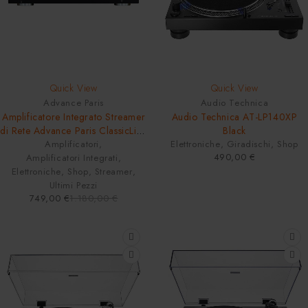
-37%
HOT
Quick View
Quick View
Advance Paris
Audio Technica
Amplificatore Integrato Streamer
Audio Technica AT-LP140XP
di Rete Advance Paris ClassicLine
Black
PlayStream A1 Bluetooth HDMI
Amplificatori
,
Elettroniche
,
Giradischi
,
Shop
490,00
€
Amplificatori Integrati
ARC Phono
,
Elettroniche
,
Shop
,
Streamer
,
Ultimi Pezzi
749,00
€
1.180,00
€