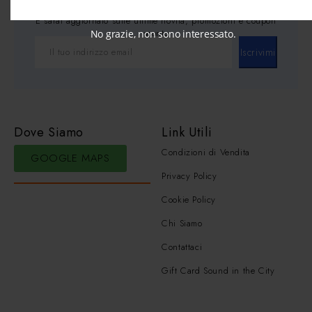
E sarai aggiornato sulle ultime novità, promozioni e coupon
sconto
No grazie, non sono interessato.
Iscrivimi
Dove Siamo
Link Utili
Condizioni di Vendita
GOOGLE MAPS
Privacy Policy
Cookie Policy
Chi Siamo
Contattaci
Gift Card Sound in the City