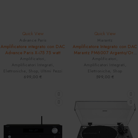
Quick View
Quick View
Advance Paris
Marantz
Amplificatore integrato con DAC
Amplificatore Integrato con DAC
Advance Paris X-i75 75 watt
Marantz PM6007 Argento/Oro
Amplificatori
,
Amplificatori
60 Watt
,
Amplificatori Integrati
,
Amplificatori Integrati
,
Elettroniche
,
Shop
,
Ultimi Pezzi
Elettroniche
,
Shop
699,00
€
599,00
€