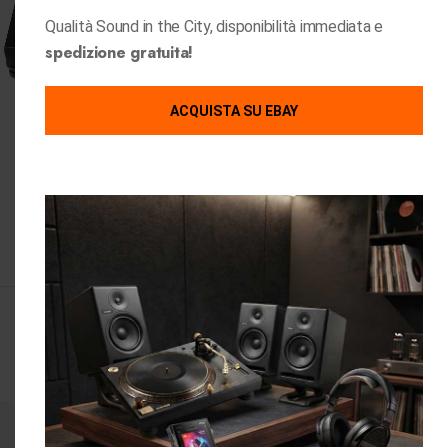
Qualità Sound in the City, disponibilità immediata e
spedizione gratuita!
ACQUISTA SU EBAY
-24%
SOLD OUT
Quick View
Quick View
Audio Technica
Audio Technica
Audio-Technica AT-LP5X
Audio-Technica M50x Black
Giradischi a Trazione Diretta
Cablate
Ex Demo
Manuale - EX DEMO
,
Giradischi
,
Shop
Cuffie
,
Shop
,
Ultimi Pezzi
349,00
€
459,00
€
159,00
€
Visualizzazione di 1-12 di 152 risultati
1
2
3
4
…
11
12
13
Iscriviti alla nostra Newsletter