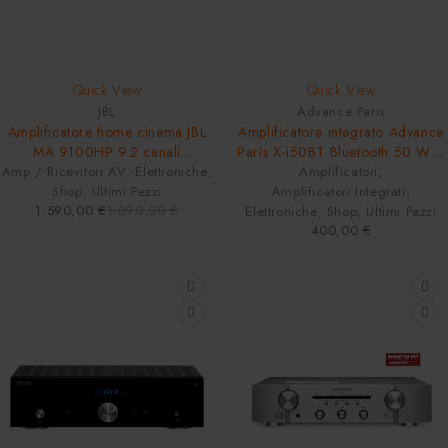
-16%
Quick View
Quick View
JBL
Advance Paris
Amplificatore home cinema JBL
Amplificatore integrato Advance
MA 9100HP 9.2 canali
Paris X-i50BT Bluetooth 50 Watt
Amp / Ricevitori AV
Bluetooth, AirPlay 2 e
,
Elettroniche
,
Amplificatori
Phono
,
Chromecast Black
Shop
,
Ultimi Pezzi
Amplificatori Integrati
,
1.590,00
€
1.890,00
€
Elettroniche
,
Shop
,
Ultimi Pezzi
400,00
€