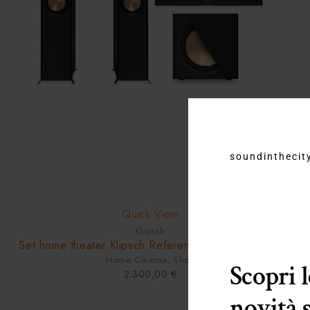
soundinthecity
Quick View
Klipsch
Set home theater Klipsch Reference 5.1.2 R-605FA
Home Cinema
,
Shop
Scopri 
2.300,00
€
novità 