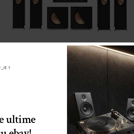
_it !
SOLD OUT
Quick View
Klipsch
Set home theater Klipsch Reference 7.2.4 R-605FA
Home Cinema
,
Shop
le ultime
3.900,00
€
4.990,00
€
su ebay!