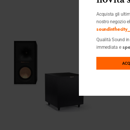
Acquista gli ultimi
nostro negozio e
soundinthecity_i
Qualità Sound in 
sped
immediata e
ACQ