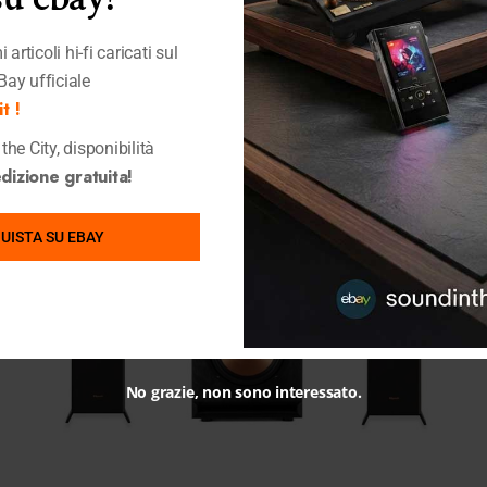
 articoli hi-fi caricati sul
Bay ufficiale
t !
the City, disponibilità
izione gratuita!
UISTA SU EBAY
No grazie, non sono interessato.