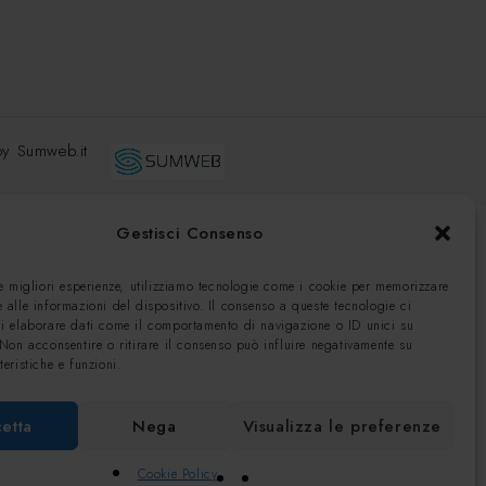
 by
Sumweb.it
Gestisci Consenso
le migliori esperienze, utilizziamo tecnologie come i cookie per memorizzare
 alle informazioni del dispositivo. Il consenso a queste tecnologie ci
di elaborare dati come il comportamento di navigazione o ID unici su
 Non acconsentire o ritirare il consenso può influire negativamente su
teristiche e funzioni.
etta
Nega
Visualizza le preferenze
Cookie Policy