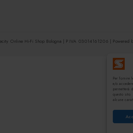
ecity Online Hi-Fi Shop Bologna | P.IVA 03014161206 | Powered
Per fornire 
e/o accedere
permetterà 
questo sito.
alcune carat
Acc