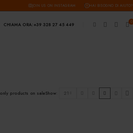
JOIN US ON INSTAGRAM
HAI BISOGNO DI AIUTO?
0
CHIAMA ORA:
+39 328 27 45 449
only products on sale
Show:
21