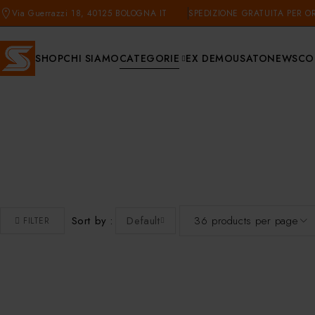
Via Guerrazzi 18, 40125 BOLOGNA IT
SPEDIZIONE GRATUITA PER OR
SHOP
CHI SIAMO
CATEGORIE
EX DEMO
USATO
NEWS
CO
Sort by
Default
FILTER