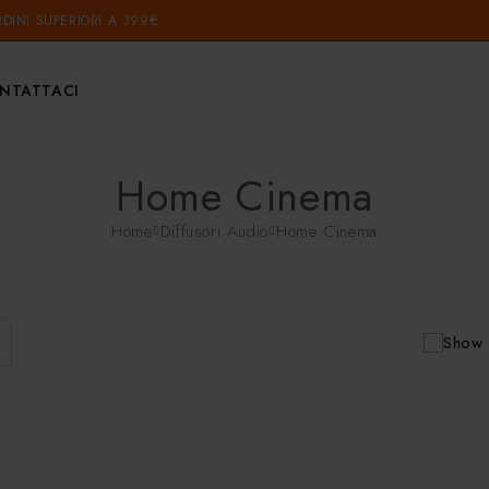
DINI SUPERIORI A 399€
NTATTACI
Home Cinema
Home
Diffusori Audio
Home Cinema
Show 