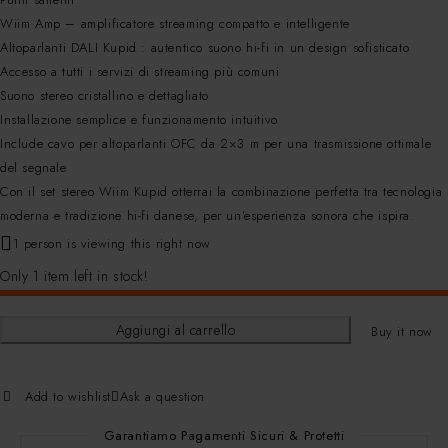
Wiim Amp – amplificatore streaming compatto e intelligente
Altoparlanti DALI Kupid : autentico suono hi-fi in un design sofisticato
Accesso a tutti i servizi di streaming più comuni
Suono stereo cristallino e dettagliato
Installazione semplice e funzionamento intuitivo
Include cavo per altoparlanti OFC da 2×3 m per una trasmissione ottimale
del segnale
Con il set stereo Wiim Kupid otterrai la combinazione perfetta tra tecnologia
moderna e tradizione hi-fi danese, per un’esperienza sonora che ispira.
1 person is viewing this right now
Only 1 item left in stock!
Aggiungi al carrello
Buy it now
Add to wishlist
Ask a question
Garantiamo Pagamenti Sicuri & Protetti