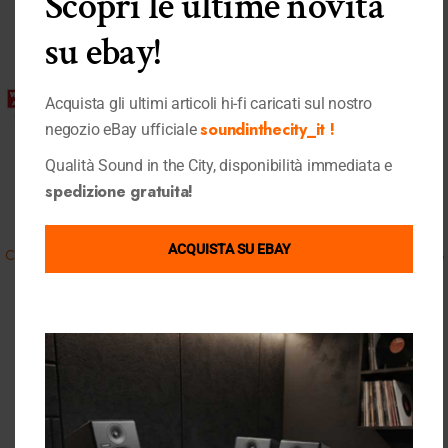
Scopri le ultime novità
su ebay!
Acquista gli ultimi articoli hi-fi caricati sul nostro
soundinthecity_it !
negozio eBay ufficiale
Qualità Sound in the City, disponibilità immediata e
spedizione gratuita!
Quick View
Quick View
Cambridge Audio
Cambridge Audio
ACQUISTA SU EBAY
Cambridge Audio CXA61 Lunar
Cambridge Audio Minx S-315 v3
Grey
White
Amplificatori
,
Diffusori Audio
,
Home Cinema
,
Amplificatori Integrati
,
Shop
890,00
€
Elettroniche
,
Shop
890,00
€
Ultimi Articoli Visualizzati