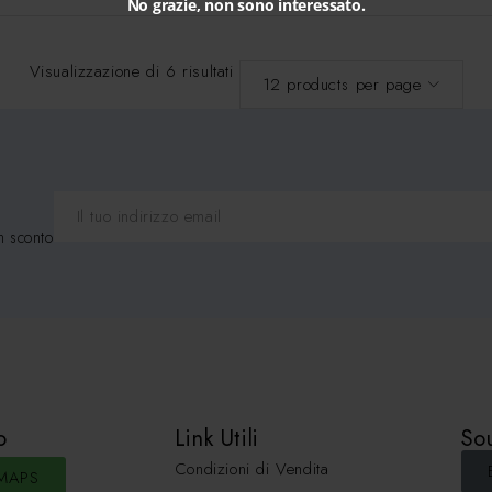
No grazie, non sono interessato.
Visualizzazione di 6 risultati
n sconto
o
Link Utili
Sou
Condizioni di Vendita
MAPS