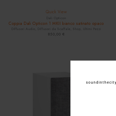
Quick View
Dali Opticon
Coppia Dali Opticon 1 MKII bianco satinato opaco
Diffusori Audio
,
Diffusori da Scaffale
,
Shop
,
Ultimi Pezzi
850,00
€
soundinthecity