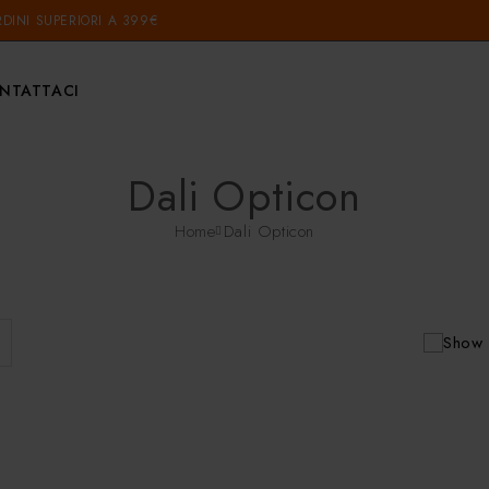
DINI SUPERIORI A 399€
NTATTACI
Dali Opticon
Home
Dali Opticon
Show 