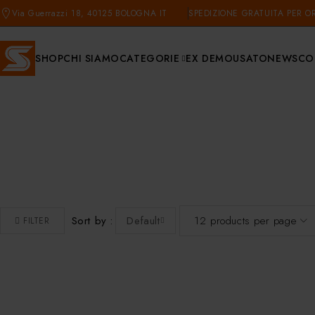
Via Guerrazzi 18, 40125 BOLOGNA IT
SPEDIZIONE GRATUITA PER OR
SHOP
CHI SIAMO
CATEGORIE
EX DEMO
USATO
NEWS
CO
Sort by
Default
FILTER