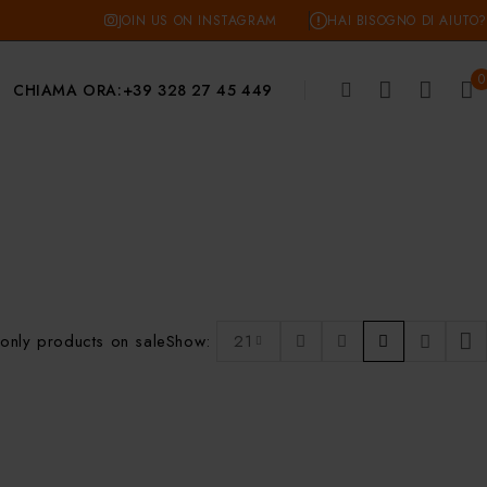
JOIN US ON INSTAGRAM
HAI BISOGNO DI AIUTO?
0
CHIAMA ORA:
+39 328 27 45 449
only products on sale
Show:
21