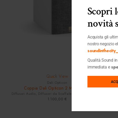
Scopri 
novità 
Acquista gli ultimi
nostro negozio e
soundinthecity_i
Qualità Sound in 
sped
immediata e
HOT
Quick View
ACQ
Dali Opticon
Coppia Dali Opticon 2 MKII White
Diffusori Audio
,
Diffusori da Scaffale
,
Shop
,
Ultimi Pezzi
1.100,00
€