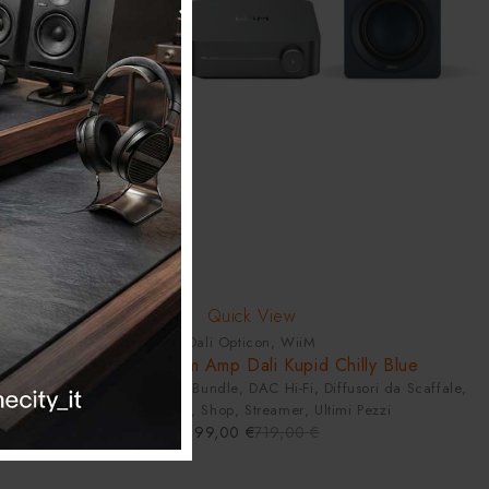
-3%
Quick View
Dali Opticon
,
WiiM
Set Hi-Fi Wiim Amp Dali Kupid Chilly Blue
Amplificatori Integrati
,
Bundle
,
DAC Hi-Fi
,
Diffusori da Scaffale
,
Elettroniche
,
Shop
,
Streamer
,
Ultimi Pezzi
699,00
€
719,00
€