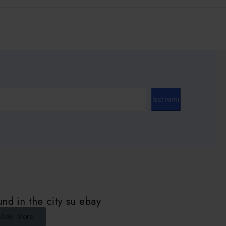
Iscrivimi
nd in the city su ebay
Ebay Store