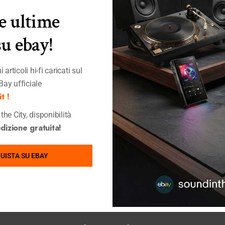
le ultime
su ebay!
 articoli hi-fi caricati sul
Bay ufficiale
t !
the City, disponibilità
izione gratuita!
-3%
HOT
Quick View
UISTA SU EBAY
Dali Opticon
,
WiiM
Set Hi-Fi Wiim Amp Dali Kupid Caramel White
Amplificatori Integrati
,
Bundle
,
DAC Hi-Fi
,
Diffusori da Scaffale
,
Elettroniche
,
Shop
,
Streamer
,
Ultimi Pezzi
699,00
€
719,00
€