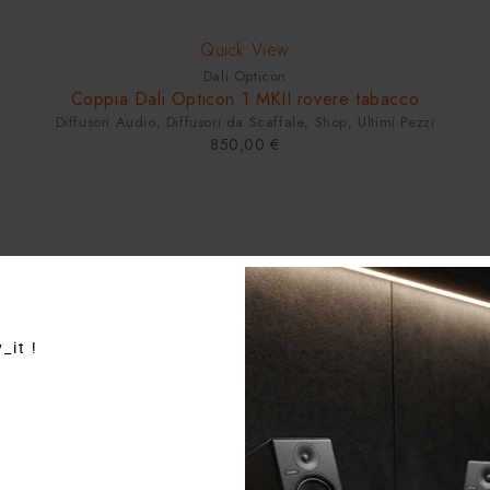
Quick View
Dali Opticon
Coppia Dali Opticon 1 MKII rovere tabacco
Diffusori Audio
,
Diffusori da Scaffale
,
Shop
,
Ultimi Pezzi
850,00
€
_it !