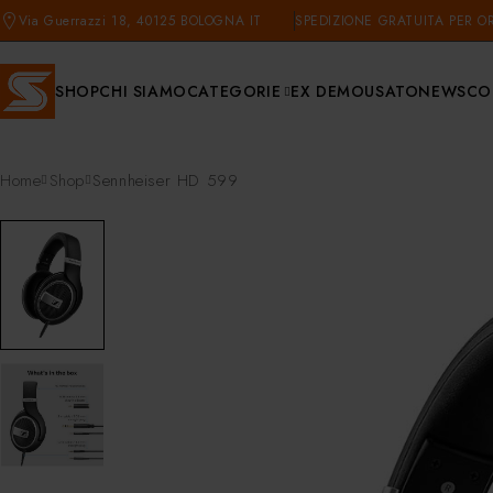
Via Guerrazzi 18, 40125 BOLOGNA IT
SPEDIZIONE GRATUITA PER OR
SHOP
CHI SIAMO
CATEGORIE
EX DEMO
USATO
NEWS
CO
Home
Shop
Sennheiser HD 599