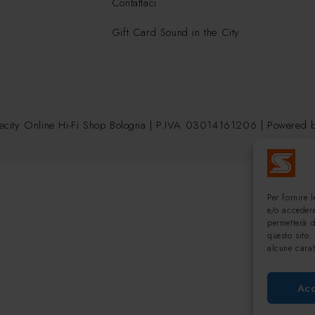
Contattaci
Gift Card Sound in the City
ecity Online Hi-Fi Shop Bologna | P.IVA 03014161206 | Powered
Per fornire 
e/o accedere
permetterà 
questo sito.
alcune carat
Acc