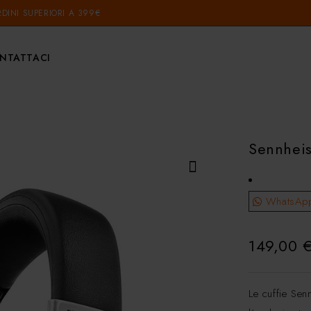
DINI SUPERIORI A 399€
NTATTACI
Sennhei
WhatsAp
149,00
Le cuffie Sen