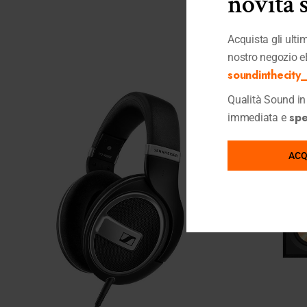
novità 
Acquista gli ultimi
nostro negozio e
soundinthecity_i
Qualità Sound in 
sped
immediata e
ACQ