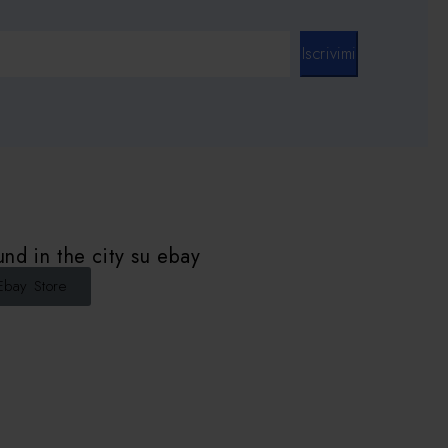
Iscrivimi
nd in the city su ebay
Ebay Store