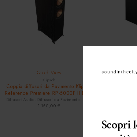
-17%
Quick View
soundinthecity
Klipsch
Coppia diffusori da Pavimento Klipsch
Triangle Es
Reference Premiere RP-5000F II Black
Diffusori Aud
Diffusori Audio
,
Diffusori da Pavimento
,
Shop
7
1.150,00
€
Scopri 