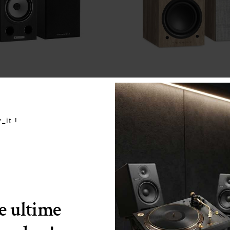
Quick View
Quick View
_it !
Triangle
Triangle
prit Comete EZ Nero Cenere
Triangle Elara LN01A Ro
io
,
Diffusori da Scaffale
,
Shop
,
Diffusori Attivi
,
Diffusor
Ultimi Pezzi
Diffusori da Scaffale
,
50,00
€
899,00
€
399,00
€
le ultime