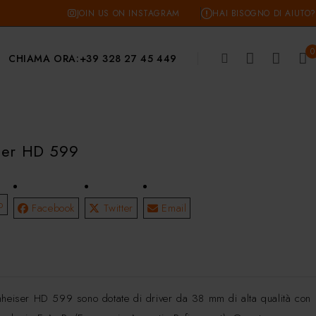
JOIN US ON INSTAGRAM
HAI BISOGNO DI AIUTO?
0
CHIAMA ORA:
+39 328 27 45 449
ser HD 599
p
Facebook
Twitter
Email
€
nheiser HD 599 sono dotate di driver da 38 mm di alta qualità con