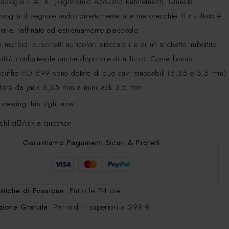
ecnologia E.A. R. (Ergonomic Acoustic Refinement). Questa
voglia il segnale audio direttamente alle tue orecchie. Il risultato è
rale, raffinato ed estremamente piacevole.
 morbidi cuscinetti auricolari staccabili e di un archetto imbottito
bilità confortevole anche dopo ore di utilizzo. Come bonus
e cuffie HD 599 sono dotate di due cavi staccabili (6,35 e 3,5 mm)
atore da jack 6,35 mm a mini-jack 3,5 mm.
 viewing this right now
shlist
Ask a question
Garantiamo Pagamenti Sicuri & Protetti
stiche di Evasione:
Entro le 24 ore
ione Gratuita:
Per ordini superiori a 399 €