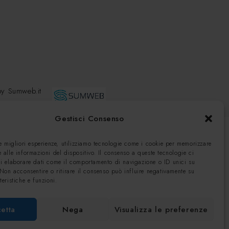
 by
Sumweb.it
Gestisci Consenso
le migliori esperienze, utilizziamo tecnologie come i cookie per memorizzare
 alle informazioni del dispositivo. Il consenso a queste tecnologie ci
di elaborare dati come il comportamento di navigazione o ID unici su
 Non acconsentire o ritirare il consenso può influire negativamente su
teristiche e funzioni.
etta
Nega
Visualizza le preferenze