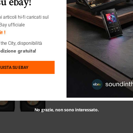
su ebay!
Ultimi Articoli Visualizzati
 articoli hi-fi caricati sul
Bay ufficiale
t !
the City, disponibilità
izione gratuita!
UISTA SU EBAY
No grazie, non sono interessato.