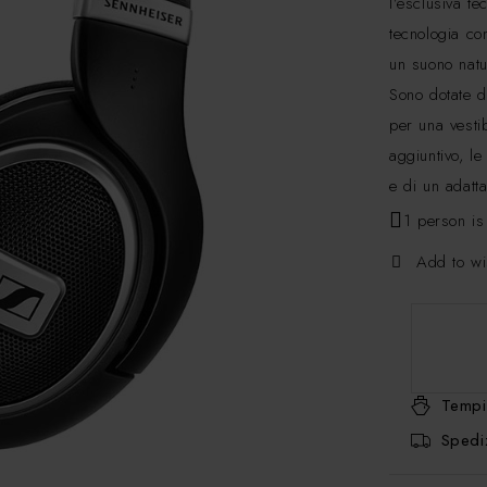
l’esclusiva t
tecnologia con
un suono natu
Sono dotate di
per una vesti
aggiuntivo, l
e di un adatt
1 person is
Add to wi
Tempi
Spediz