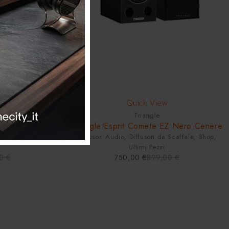
-17%
Quick View
Triangle
2
Triangle Esprit Comete EZ Nero Cenere
ati
,
Elettroniche
,
Diffusori Audio
,
Diffusori da Scaffale
,
Shop
,
i
Ultimi Pezzi
00
€
750,00
€
899,00
€