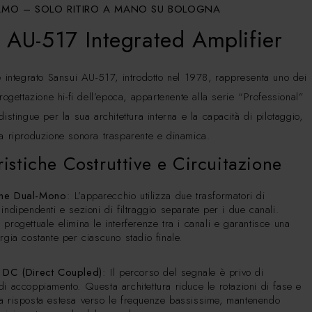
AMO – SOLO RITIRO A MANO SU BOLOGNA
 AU-517 Integrated Amplifier
re integrato Sansui AU-517, introdotto nel 1978, rappresenta uno dei
progettazione hi-fi dell’epoca, appartenente alla serie “Professional”
distingue per la sua architettura interna e la capacità di pilotaggio,
na riproduzione sonora trasparente e dinamica.
ristiche Costruttive e Circuitazione
one Dual-Mono
: L’apparecchio utilizza due trasformatori di
indipendenti e sezioni di filtraggio separate per i due canali.
progettuale elimina le interferenze tra i canali e garantisce una
rgia costante per ciascuno stadio finale.
e DC (Direct Coupled)
: Il percorso del segnale è privo di
di accoppiamento. Questa architettura riduce le rotazioni di fase e
a risposta estesa verso le frequenze bassissime, mantenendo