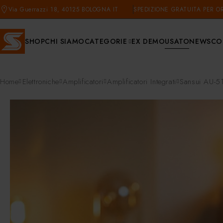
Via Guerrazzi 18, 40125 BOLOGNA IT
SPEDIZIONE GRATUITA PER OR
SHOP
CHI SIAMO
CATEGORIE
EX DEMO
USATO
NEWS
CO
Home
Elettroniche
Amplificatori
Amplificatori Integrati
Sansui AU-51