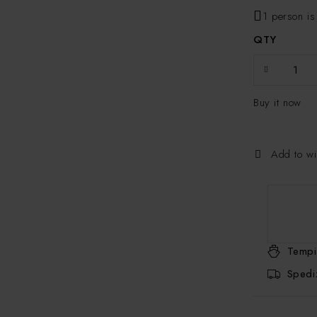
1 person is
QTY
Buy it now
Add to wi
Tempi
Spediz