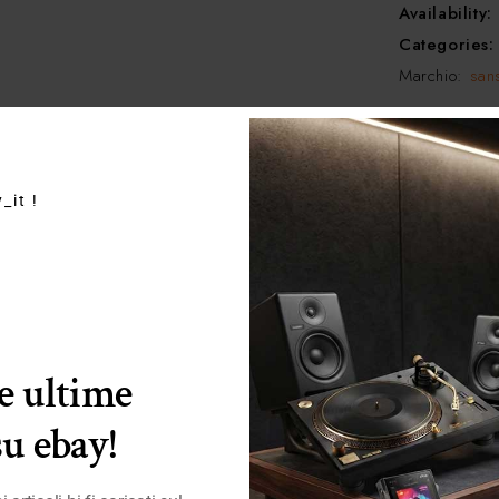
Availability:
Categories
Marchio:
san
Prodotti correlati
_it !
le ultime
su ebay!