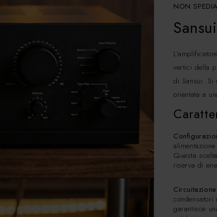
NON SPEDI
Sansui
L’amplificato
vertici della 
di Sansui. Si 
orientata a u
Caratte
Configurazi
alimentazione 
Questa scelta 
riserva di ene
Circuitazion
condensatori 
garantisce un