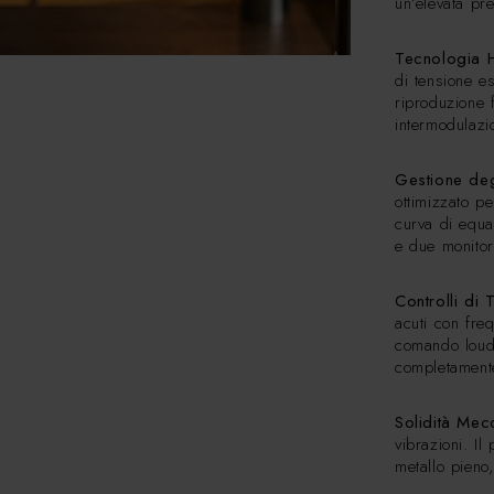
un’elevata pr
Tecnologia H
di tensione e
riproduzione f
intermodulazi
Gestione deg
ottimizzato p
curva di equa
e due monitor
Controlli di T
acuti con fre
comando loud
completamente
Solidità Mec
vibrazioni. Il
metallo pieno,