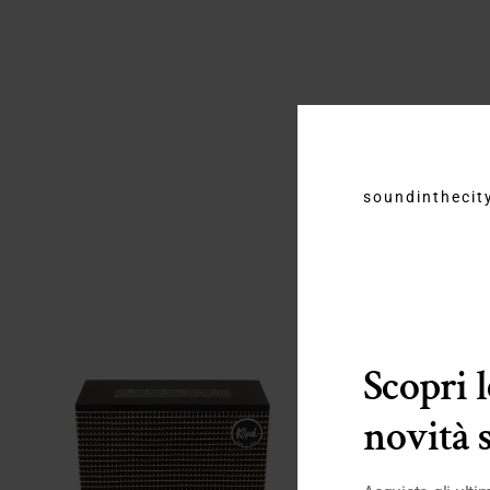
soundinthecity
Scopri 
novità 