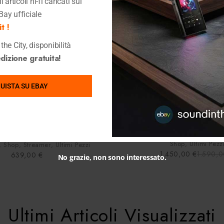
 articoli hi-fi caricati sul
Bay ufficiale
t !
the City, disponibilità
izione gratuita!
UISTA SU EBAY
-9%
HOT
Quick View
Quick View
Audiolab
NAD
 rete Audiolab 7000N Play
NAD C 700 V
Black
Amplificatori
,
Amplificatori Integr
Shop
,
Ultimi Pezz
,
Shop
,
Streamer
,
Ultimi Pezzi
1.450,00
€
1.590,
639,00
€
No grazie, non sono interessato.
Ultimi Articoli Visualizzati