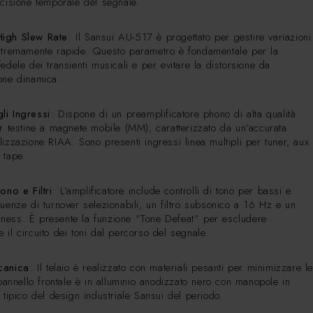
ecisione temporale del segnale.
igh Slew Rate
: Il Sansui AU-517 è progettato per gestire variazioni
stremamente rapide. Questo parametro è fondamentale per la
edele dei transienti musicali e per evitare la distorsione da
one dinamica.
li Ingressi
: Dispone di un preamplificatore phono di alta qualità
er testine a magnete mobile (MM), caratterizzato da un’accurata
lizzazione RIAA. Sono presenti ingressi linea multipli per tuner, aux
 tape.
ono e Filtri
: L’amplificatore include controlli di tono per bassi e
quenze di turnover selezionabili, un filtro subsonico a 16 Hz e un
ness. È presente la funzione “Tone Defeat” per escludere
 il circuito dei toni dal percorso del segnale.
canica
: Il telaio è realizzato con materiali pesanti per minimizzare le
 pannello frontale è in alluminio anodizzato nero con manopole in
 tipico del design industriale Sansui del periodo.