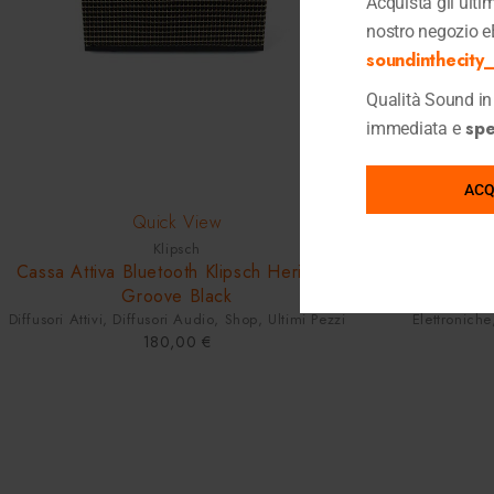
Acquista gli ultimi
nostro negozio e
soundinthecity_i
Qualità Sound in 
sped
immediata e
ACQ
HOT
HOT
Quick View
Klipsch
Cassa Attiva Bluetooth Klipsch Heritage
Streamer di
Groove Black
Diffusori Attivi
,
Diffusori Audio
,
Shop
,
Ultimi Pezzi
Elettroniche
180,00
€