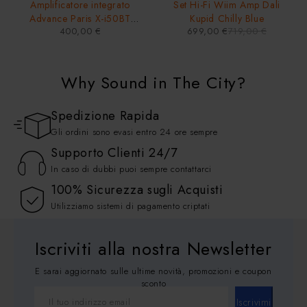
Amplificatore integrato
Set Hi-Fi Wiim Amp Dali
Advance Paris X-i50BT
Kupid Chilly Blue
400,00
€
699,00
€
719,00
€
Bluetooth 50 Watt Phono
Why Sound in The City?
Spedizione Rapida
Gli ordini sono evasi entro 24 ore sempre
Supporto Clienti 24/7
In caso di dubbi puoi sempre contattarci
100% Sicurezza sugli Acquisti
Utilizziamo sistemi di pagamento criptati
Iscriviti alla nostra Newsletter
E sarai aggiornato sulle ultime novità, promozioni e coupon
sconto
Iscrivimi