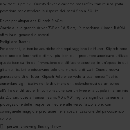
movimenti ripetitivi. Questo driver è caricato bass-reflex tramite una porta
posteriore per estendere la risposta dei bassi fino a 50 Hz.
Driver per altoparlanti Klipsch R-60M
Grazie al suo grande driver TCP da 16,5 cm, l’altoparlante Klipsch R-60M
offre bassi generosi e potenti.
Padiglione Tractrix
Per decenni, le trombe acustiche che equipaggiano i diffusori Klipsch sono
state uno dei loro tratti distintivi più iconici. Il produttore americano utilizza
questa tecnica fin dall’invenzione del diffusore acustico, in un’epoca in cui
gli amplificatori producevano solo una manciata di watt. Questa nuova
generazione di diffusori Klipsch Reference vede la sua tromba Tractrix
aumentare significativamente di dimensioni, estendendosi da un bordo
all’altro del diffusore. In combinazione con un tweeter a cupola in alluminio
da 2,5 cm, questa tromba Tractrix 90 x 90° migliora significativamente la
propagazione delle frequenze medie e alte verso l’ascoltatore, con
conseguente maggiore precisione nella spazializzazione del palcoscenico
sonoro.
1 person is viewing this right now