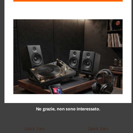
499,00
€
Elettroniche
,
Lettori CD
,
Shop
590,00
€
Ultimi Articoli Visualizzati
No grazie, non sono interessato.
Quick View
Quick View