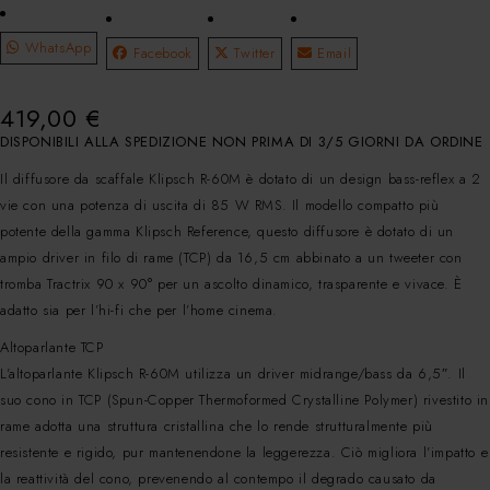
WhatsApp
Facebook
Twitter
Email
419,00
€
DISPONIBILI ALLA SPEDIZIONE NON PRIMA DI 3/5 GIORNI DA ORDINE
Il diffusore da scaffale Klipsch R-60M è dotato di un design bass-reflex a 2
vie con una potenza di uscita di 85 W RMS. Il modello compatto più
potente della gamma Klipsch Reference, questo diffusore è dotato di un
ampio driver in filo di rame (TCP) da 16,5 cm abbinato a un tweeter con
tromba Tractrix 90 x 90° per un ascolto dinamico, trasparente e vivace. È
adatto sia per l’hi-fi che per l’home cinema.
Altoparlante TCP
L’altoparlante Klipsch R-60M utilizza un driver midrange/bass da 6,5″. Il
suo cono in TCP (Spun-Copper Thermoformed Crystalline Polymer) rivestito in
rame adotta una struttura cristallina che lo rende strutturalmente più
resistente e rigido, pur mantenendone la leggerezza. Ciò migliora l’impatto e
la reattività del cono, prevenendo al contempo il degrado causato da