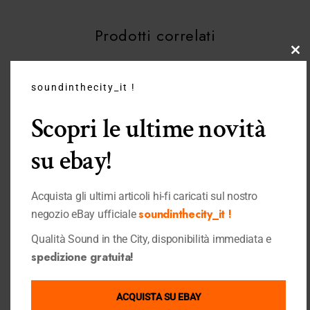
Prodotti correlati
Clo
this
soundinthecity_it !
mo
Scopri le ultime novità
su ebay!
Acquista gli ultimi articoli hi-fi caricati sul nostro
soundinthecity_it !
negozio eBay ufficiale
Qualità Sound in the City, disponibilità immediata e
SOLD OUT
spedizione gratuita!
Quick View
Quick View
Audiolab
Cambridge Audio
Audiolab 6000N Play Black
Cambridge Audio CXC v2 Lunar
ACQUISTA SU EBAY
Elettroniche
,
Shop
,
Streamer
Gray