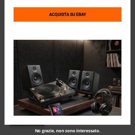
ACQUISTA SU EBAY
Coppia Dali Opticon 2 MKII White
1.100,00
€
BEST SELLERS
Giradischi Thorens TD 101A Black
500,00
€
No grazie, non sono interessato.