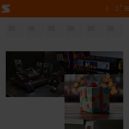
0
STREAMER HI-FI
Ascolta
Loseless su
Quobuz,
Tidal,
Spotify...
soundinthecity_it
ACQUISTA ORA
ebay store