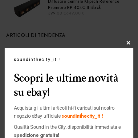
Diffusore centrale Klipsch Reference
Premiere RP-404C II Black
599,00
€
649,00
€
ARTICOLI DI TENDENZA
Clos
this
soundinthecity_it !
modu
DAC Musical Fidelity MX Black
Scopri le ultime novità
690,00
€
799,00
€
su ebay!
Acquista gli ultimi articoli hi-fi caricati sul nostro
soundinthecity_it !
negozio eBay ufficiale
Advance PARIS WTX-Stream TUBES
Qualità Sound in the City, disponibilità immediata e
390,00
€
spedizione gratuita!