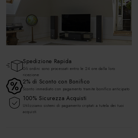
Combinazioni Hi-Fi
ACQUISTA ORA
Spedizione Rapida
SISTEMI HOME CINEMA
Gli ordini sono processati entro le 24 ore dalla loro
ricezione
Klipsch, Tirangle & ...
2% di Sconto con Bonifico
Sconto immediato con pagamento tramite bonifico anticipato
ACQUISTA ORA
100% Sicurezza Acquisti
Utilizziamo sistemi di pagamento criptati a tutela dei tuoi
acquisti