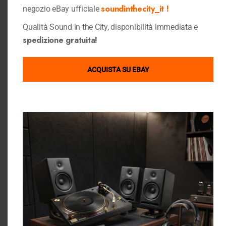
soundinthecity_it !
negozio eBay ufficiale
Qualità Sound in the City, disponibilità immediata e
spedizione gratuita!
Dove Siamo
Link Utili
Condizioni di Vendita
GOOGLE MAPS
ACQUISTA SU EBAY
Privacy Policy
Cookie Policy
Chi Siamo
Contattaci
Gift Card Sound in the City
Sound in the city su ebay
Ebay Store