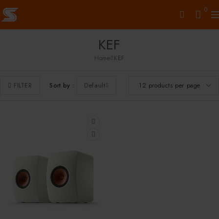
0
KEF
Home
KEF
Sort by
Default
FILTER