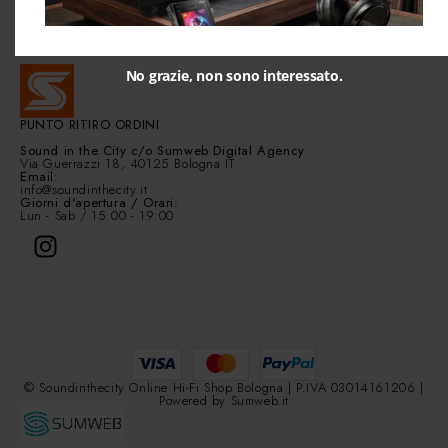
Contact Info
No grazie, non sono interessato.
PUNTO RITIRO ORDINI
Sound in the City
c/o Sumweb Digital Agency
Via Guerrazzi 18, 40125 Bologna IT
Email:
info@soundinthecity.it
Giorni d'apertura / Orari:
Lun - Sab / 15:00 - 19:00
© Soundinthecity Online Hi-Fi Shop Bologna | P.IVA 03014161206 |
Powered by
Sumweb.it