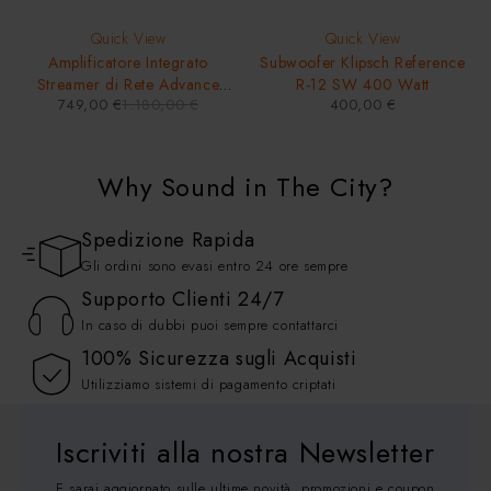
Quick View
Quick View
Amplificatore Integrato
Subwoofer Klipsch Reference
Streamer di Rete Advance
R-12 SW 400 Watt
749,00
€
1.180,00
€
400,00
€
Paris ClassicLine PlayStream
A1 Bluetooth HDMI ARC
Phono
Why Sound in The City?
Spedizione Rapida
Gli ordini sono evasi entro 24 ore sempre
Supporto Clienti 24/7
In caso di dubbi puoi sempre contattarci
100% Sicurezza sugli Acquisti
Utilizziamo sistemi di pagamento criptati
Iscriviti alla nostra Newsletter
E sarai aggiornato sulle ultime novità, promozioni e coupon