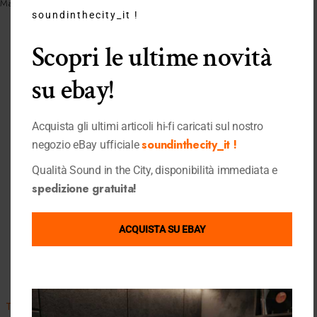
Marchio:
Advance Paris
this
soundinthecity_it !
mo
Scopri le ultime novità
Prodotti correlati
su ebay!
Acquista gli ultimi articoli hi-fi caricati sul nostro
soundinthecity_it !
negozio eBay ufficiale
Qualità Sound in the City, disponibilità immediata e
spedizione gratuita!
ACQUISTA SU EBAY
-17%
Quick View
Quick View
HOT
Triangle Esprit Comete EZ Teak
Cambridge Audio