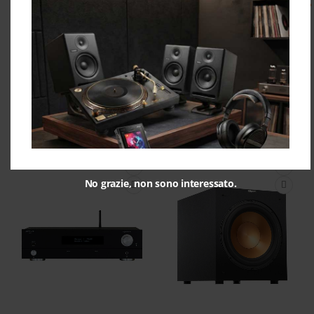
Diffusori Audio
,
Cambridge Audio Minx S-315 v3
Diffusori da Scaffale
,
Shop
,
White
Ultimi Pezzi
Diffusori Audio
,
Home Cinema
,
750,00
€
899,00
€
Shop
890,00
€
Ultimi Articoli Visualizzati
No grazie, non sono interessato.