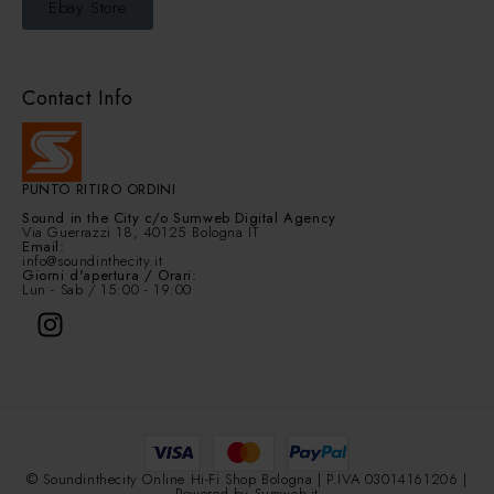
Ebay Store
Contact Info
PUNTO RITIRO ORDINI
Sound in the City
c/o Sumweb Digital Agency
Via Guerrazzi 18, 40125 Bologna IT
Email:
info@soundinthecity.it
Giorni d'apertura / Orari:
Lun - Sab / 15:00 - 19:00
© Soundinthecity Online Hi-Fi Shop Bologna | P.IVA 03014161206 |
Powered by
Sumweb.it