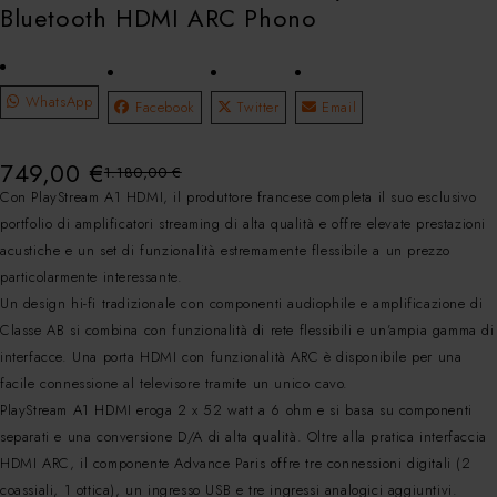
Bluetooth HDMI ARC Phono
WhatsApp
Facebook
Twitter
Email
749,00
€
1.180,00
€
Con PlayStream A1 HDMI, il produttore francese completa il suo esclusivo
portfolio di amplificatori streaming di alta qualità e offre elevate prestazioni
acustiche e un set di funzionalità estremamente flessibile a un prezzo
particolarmente interessante.
Un design hi-fi tradizionale con componenti audiophile e amplificazione di
Classe AB si combina con funzionalità di rete flessibili e un’ampia gamma di
interfacce. Una porta HDMI con funzionalità ARC è disponibile per una
facile connessione al televisore tramite un unico cavo.
PlayStream A1 HDMI eroga 2 x 52 watt a 6 ohm e si basa su componenti
separati e una conversione D/A di alta qualità. Oltre alla pratica interfaccia
HDMI ARC, il componente Advance Paris offre tre connessioni digitali (2
coassiali, 1 ottica), un ingresso USB e tre ingressi analogici aggiuntivi.