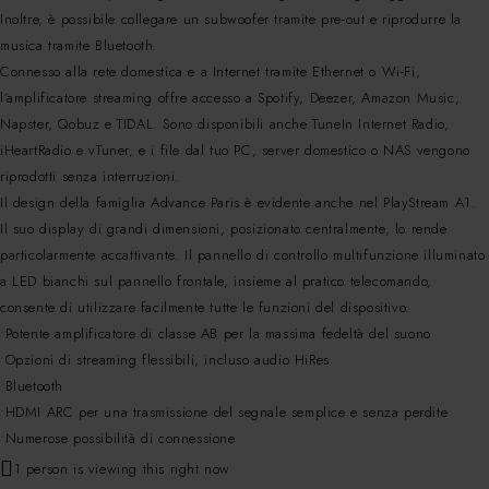
Inoltre, è possibile collegare un subwoofer tramite pre-out e riprodurre la
musica tramite Bluetooth.
Connesso alla rete domestica e a Internet tramite Ethernet o Wi-Fi,
l’amplificatore streaming offre accesso a Spotify, Deezer, Amazon Music,
Napster, Qobuz e TIDAL. Sono disponibili anche TuneIn Internet Radio,
iHeartRadio e vTuner, e i file dal tuo PC, server domestico o NAS vengono
riprodotti senza interruzioni.
Il design della famiglia Advance Paris è evidente anche nel PlayStream A1.
Il suo display di grandi dimensioni, posizionato centralmente, lo rende
particolarmente accattivante. Il pannello di controllo multifunzione illuminato
a LED bianchi sul pannello frontale, insieme al pratico telecomando,
consente di utilizzare facilmente tutte le funzioni del dispositivo.
•Potente amplificatore di classe AB per la massima fedeltà del suono
•Opzioni di streaming flessibili, incluso audio HiRes
•Bluetooth
•HDMI ARC per una trasmissione del segnale semplice e senza perdite
•Numerose possibilità di connessione
1 person is viewing this right now