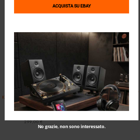
ACQUISTA SU EBAY
Quick View
Quick View
Klipsch
Cambridge Audio
Coppia diffusori da scaffale
Cambridge Audio Minx S-315 v3
Klipsch Reference R-40M Black
White
Diffusori Audio
,
Diffusori Audio
,
Home Cinema
,
Diffusori da Scaffale
,
Shop
,
Shop
890,00
€
Ultimi Pezzi
299,00
€
No grazie, non sono interessato.