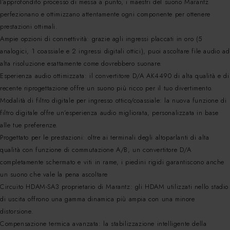
l’approfondito processo di messa a punto, i maestri del suono Marantz
perfezionano e ottimizzano attentamente ogni componente per ottenere
prestazioni ottimali.
Ampie opzioni di connettività: grazie agli ingressi placcati in oro (5
analogici, 1 coassiale e 2 ingressi digitali ottici), puoi ascoltare file audio ad
alta risoluzione esattamente come dovrebbero suonare.
Esperienza audio ottimizzata: il convertitore D/A AK4490 di alta qualità e di
recente riprogettazione offre un suono più ricco per il tuo divertimento.
Modalità di filtro digitale per ingresso ottico/coassiale: la nuova funzione di
filtro digitale offre un’esperienza audio migliorata, personalizzata in base
alle tue preferenze.
Progettato per le prestazioni: oltre ai terminali degli altoparlanti di alta
qualità con funzione di commutazione A/B, un convertitore D/A
completamente schermato e viti in rame, i piedini rigidi garantiscono anche
un suono che vale la pena ascoltare
Circuito HDAM-SA3 proprietario di Marantz: gli HDAM utilizzati nello stadio
di uscita offrono una gamma dinamica più ampia con una minore
distorsione.
Compensazione termica avanzata: la stabilizzazione intelligente della