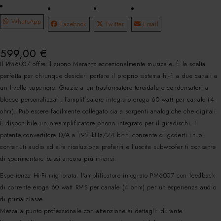
WhatsApp
Facebook
Twitter
Email
599,00
€
Il PM6007 offre il suono Marantz eccezionalmente musicale. È la scelta
perfetta per chiunque desideri portare il proprio sistema hi-fi a due canali a
un livello superiore. Grazie a un trasformatore toroidale e condensatori a
blocco personalizzati, l’amplificatore integrato eroga 60 watt per canale (4
ohm). Può essere facilmente collegato sia a sorgenti analogiche che digitali.
È disponibile un preamplificatore phono integrato per il giradischi. Il
potente convertitore D/A a 192 kHz/24 bit ti consente di goderti i tuoi
contenuti audio ad alta risoluzione preferiti e l’uscita subwoofer ti consente
di sperimentare bassi ancora più intensi.
Esperienza Hi-Fi migliorata: l’amplificatore integrato PM6007 con feedback
di corrente eroga 60 watt RMS per canale (4 ohm) per un’esperienza audio
di prima classe.
Messa a punto professionale con attenzione ai dettagli: durante