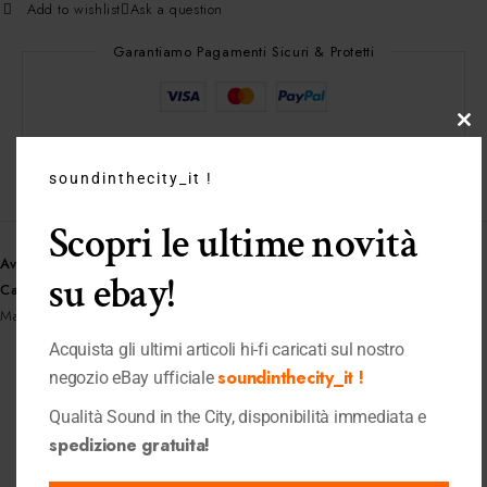
Add to wishlist
Ask a question
Garantiamo Pagamenti Sicuri & Protetti
Clo
Tempistiche di Evasione:
Entro le 24 ore
this
soundinthecity_it !
Spedizione Gratuita:
Per ordini superiori a 399 €
mo
Scopri le ultime novità
Availability:
1 disponibili
su ebay!
Categories:
Amplificatori
,
Amplificatori Integrati
,
Elettroniche
,
Shop
Marchio:
Marantz
Acquista gli ultimi articoli hi-fi caricati sul nostro
soundinthecity_it !
negozio eBay ufficiale
Prodotti correlati
Qualità Sound in the City, disponibilità immediata e
spedizione gratuita!