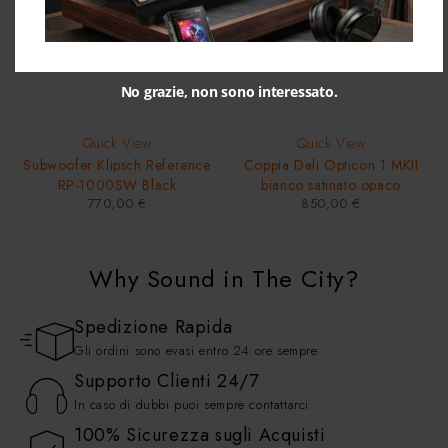
No grazie, non sono interessato.
Quick View
Quick View
Subwoofer Klipsch Reference
Coppia Dali Opticon 1 MKII
RP-1000SW Black
bianco satinato opaco
770,00
€
850,00
€
Why Sound in The City?
Spedizione Rapida
Gli ordini sono evasi entro 24 ore sempre
Supporto Clienti 24/7
In caso di dubbi puoi sempre contattarci
100% Sicurezza sugli Acquisti