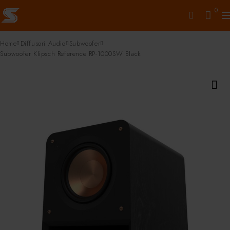
0
Home
Diffusori Audio
Subwoofer
Subwoofer Klipsch Reference RP-1000SW Black