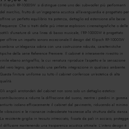
Il Klipsch RP-1000SW si distingue come uno dei subwoofer più performanti
del marchio, frutto di un’ingegneria acustica all’avanguardia e progettato per
offrire un perfetto equilibrio tra potenza, dettaglio ed estensione alle basse
frequenze. Che si tratti delle più intense esplosioni cinematografiche o delle
sottili sfumature di una linea di basso musicale, l’RP-1000SW è progettato
per offrire un impatto sonoro eccezionale.Il design del Klipsch RP-1000SW
combina un’eleganza sobria con una costruzione robusta, caratteristiche
tipiche della serie Reference Premiere. Il cabinet è interamente rivestito in
vinile ebano antigraffio, la cui venatura riproduce l’aspetto e la sensazione
del vero legno, garantendo una perfetta integrazione in qualsiasi ambiente.
Questa finitura uniforme su tutto il cabinet conferisce un’estetica di alta
qualità.
Gli angoli arrotondati del cabinet non sono solo un dettaglio estetico:
contribuiscono a ridurre la diffrazione del suono, mentre i piedini in gomma
antiurto isolano efficacemente il cabinet dal pavimento, riducendo al minimo
le vibrazioni e le risonanze indesiderate trasmesse alla struttura della stanza.
La resistente griglia in tessuto intrecciato, fissata da pali in acciaio, protegge
il diffusore mantenendo una trasparenza acustica ottimale. L’intero design è