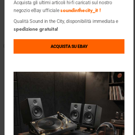
Acquista gli ultimi articoli hi-fi caricati sul nostro
soundinthecity_it !
negozio eBay ufficiale
Qualità Sound in the City, disponibilità immediata e
SOLD OUT
HOT
Quick View
Quick View
spedizione gratuita!
KEF
Triangle
Kef LS50 Meta White
Triangle Borea BR03 Black
Diffusori Attivi
,
Diffusori Audio
,
Diffusori Audio
,
ACQUISTA SU EBAY
Shop
,
Ultimi Pezzi
Diffusori da Scaffale
,
Shop
,
1.790,00
€
Ultimi Pezzi
450,00
€
Ultimi Articoli Visualizzati