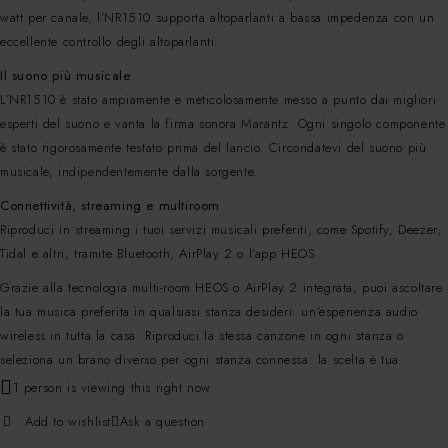
watt per canale, l’NR1510 supporta altoparlanti a bassa impedenza con un
eccellente controllo degli altoparlanti.
Il suono più musicale
L’NR1510 è stato ampiamente e meticolosamente messo a punto dai migliori
esperti del suono e vanta la firma sonora Marantz. Ogni singolo componente
è stato rigorosamente testato prima del lancio. Circondatevi del suono più
musicale, indipendentemente dalla sorgente.
Connettività, streaming e multiroom
Riproduci in streaming i tuoi servizi musicali preferiti, come Spotify, Deezer,
Tidal e altri, tramite Bluetooth, AirPlay 2 o l’app HEOS.
Grazie alla tecnologia multi-room HEOS o AirPlay 2 integrata, puoi ascoltare
la tua musica preferita in qualsiasi stanza desideri: un’esperienza audio
wireless in tutta la casa. Riproduci la stessa canzone in ogni stanza o
seleziona un brano diverso per ogni stanza connessa: la scelta è tua.
1 person is viewing this right now
Add to wishlist
Ask a question