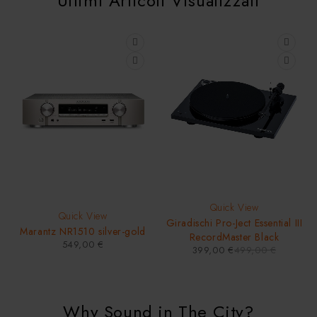
Ultimi Articoli Visualizzati
Quick View
Quick View
Giradischi Pro-Ject Essential III
Marantz NR1510 silver-gold
RecordMaster Black
549,00
€
399,00
€
499,00
€
Why Sound in The City?