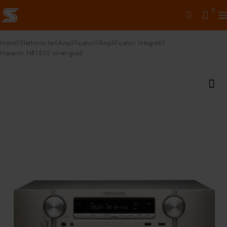
0
Home
Elettroniche
Amplificatori
Amplificatori Integrati
Marantz NR1510 silver-gold