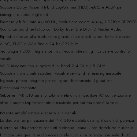
Supporta Dolby Vision, Hybrid Log-Gamma (HLG), eARC e ALLM per
immagini e audio migliorati
Passthrough full-rate 4K/60 Hz, risoluzione colore 4:4:4, HDR10 e BT.2020
Suono surround realistico con Dolby TrueHD e DTS-HD Master Audio
Riproduzione ad alta risoluzione grazie alla decodifica dei formati lossless
ALAC, FLAC e WAV fino a 24 bit/192 kHz
Tecnologia HEOS integrata per multi-room, streaming musicale e controllo
vocale
Wi-Fi integrato con supporto dual band 2,4 GHz / 5 GHz
Supporta i principali assistenti vocali e servizi di streaming musicale
Ingresso phono integrato per collegare direttamente il giradischi
Dimensioni compatte
Sebbene l’NR1510 sia alto solo la metà di un ricevitore AV convenzionale,
offre il suono impressionante e musicale per cui Marantz è famosa.
Potente amplificatore discreto a 5 canali
Lo stadio di amplificazione dell’NR1510 è dotato di amplificatori di potenza
discreti ad alta corrente per tutti e cinque i canali, per riprodurre musica e
film con una qualità audio eccezionale. Con una potenza nominale di 85