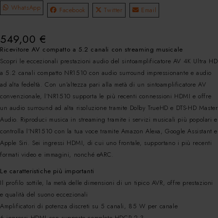
WhatsApp
Facebook
Twitter
Email
549,00
€
Ricevitore AV compatto a 5.2 canali con streaming musicale
Scopri le eccezionali prestazioni audio del sintoamplificatore AV 4K Ultra HD
a 5.2 canali compatto NR1510 con audio surround impressionante e audio
ad alta fedeltà. Con un’altezza pari alla metà di un sintoamplificatore AV
convenzionale, l’NR1510 supporta le più recenti connessioni HDMI e offre
un audio surround ad alta risoluzione tramite Dolby TrueHD e DTS-HD Master
Audio. Riproduci musica in streaming tramite i servizi musicali più popolari e
controlla l’NR1510 con la tua voce tramite Amazon Alexa, Google Assistant e
Apple Siri. Sei ingressi HDMI, di cui uno frontale, supportano i più recenti
formati video e immagini, nonché eARC.
Le caratteristiche più importanti
Il profilo sottile, la metà delle dimensioni di un tipico AVR, offre prestazioni
e qualità del suono eccezionali
Amplificatori di potenza discreti su 5 canali, 85 W per canale
6 ingressi HDMI con supporto completo HDCP 2.3