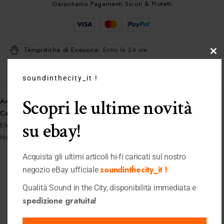
Garantiamo Pagamenti Sicuri & Protetti
Tempistiche di Evasione:
Entro le 24 ore
Clo
Spedizione Gratuita:
Per ordini superiori a 399 €
this
soundinthecity_it !
mo
Scopri le ultime novità
Availability:
Esaurito
Categories:
Amp / Ricevitori AV
,
Amplificatori
,
Amplificatori Integrati
,
su ebay!
Elettroniche
,
Radio / Tuner
,
Shop
,
Streamer
,
Ultimi Pezzi
Marchio:
Marantz
Acquista gli ultimi articoli hi-fi caricati sul nostro
soundinthecity_it !
negozio eBay ufficiale
Prodotti correlati
Qualità Sound in the City, disponibilità immediata e
spedizione gratuita!