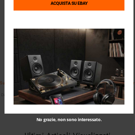
ACQUISTA SU EBAY
Quick View
Quick View
Klipsch
Cambridge Audio
Subwoofer Klipsch Reference R-8
Cambridge Audio CXN100 Lunar
SW 150 Watt
Grey
Diffusori Audio
,
Shop
,
Subwoofer
Elettroniche
,
Shop
,
Streamer
319,00
€
1.049,00
€
No grazie, non sono interessato.