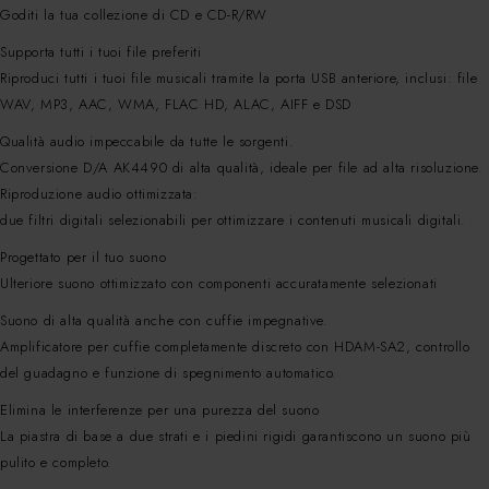
Goditi la tua collezione di CD e CD-R/RW
Supporta tutti i tuoi file preferiti
Riproduci tutti i tuoi file musicali tramite la porta USB anteriore, inclusi: file
WAV, MP3, AAC, WMA, FLAC HD, ALAC, AIFF e DSD
Qualità audio impeccabile da tutte le sorgenti.
Conversione D/A AK4490 di alta qualità, ideale per file ad alta risoluzione.
Riproduzione audio ottimizzata:
due filtri digitali selezionabili per ottimizzare i contenuti musicali digitali.
Progettato per il tuo suono
Ulteriore suono ottimizzato con componenti accuratamente selezionati
Suono di alta qualità anche con cuffie impegnative.
Amplificatore per cuffie completamente discreto con HDAM-SA2, controllo
del guadagno e funzione di spegnimento automatico.
Elimina le interferenze per una purezza del suono
La piastra di base a due strati e i piedini rigidi garantiscono un suono più
pulito e completo.