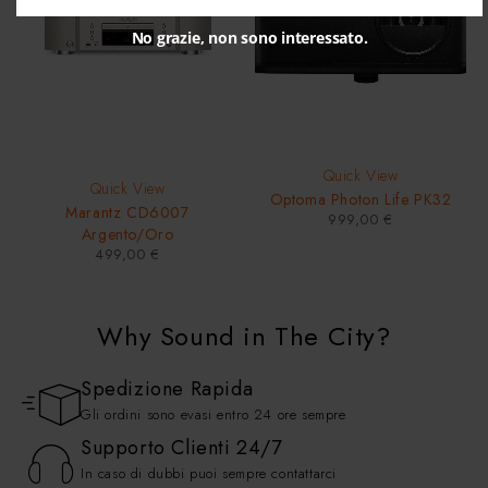
No grazie, non sono interessato.
Quick View
Quick View
Optoma Photon Life PK32
Marantz CD6007
999,00
€
Argento/Oro
499,00
€
Why Sound in The City?
Spedizione Rapida
Gli ordini sono evasi entro 24 ore sempre
Supporto Clienti 24/7
In caso di dubbi puoi sempre contattarci