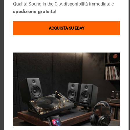
Qualità Sound in the City, disponibilità immediata e
spedizione gratuita!
HOT
ACQUISTA SU EBAY
Quick View
Quick View
Audiolab
Triangle
Streamer di rete Audiolab
Triangle Elara LN01A Rovere
7000N Play Black
chiaro
Elettroniche
,
Shop
,
Streamer
,
Diffusori Attivi
,
Diffusori Audio
,
Ultimi Pezzi
Diffusori da Scaffale
,
Shop
639,00
€
399,00
€
Ultimi Articoli Visualizzati