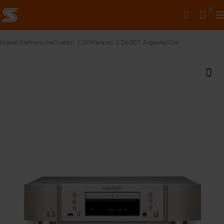
0
Home
Elettroniche
Lettori CD
Marantz CD6007 Argento/Oro