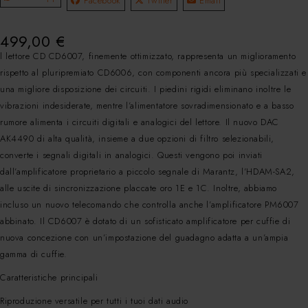
Facebook
Twitter
Email
499,00
€
l lettore CD CD6007, finemente ottimizzato, rappresenta un miglioramento
rispetto al pluripremiato CD6006, con componenti ancora più specializzati e
una migliore disposizione dei circuiti. I piedini rigidi eliminano inoltre le
vibrazioni indesiderate, mentre l’alimentatore sovradimensionato e a basso
rumore alimenta i circuiti digitali e analogici del lettore. Il nuovo DAC
AK4490 di alta qualità, insieme a due opzioni di filtro selezionabili,
converte i segnali digitali in analogici. Questi vengono poi inviati
dall’amplificatore proprietario a piccolo segnale di Marantz, l’HDAM-SA2,
alle uscite di sincronizzazione placcate oro 1E e 1C. Inoltre, abbiamo
incluso un nuovo telecomando che controlla anche l’amplificatore PM6007
abbinato. Il CD6007 è dotato di un sofisticato amplificatore per cuffie di
nuova concezione con un’impostazione del guadagno adatta a un’ampia
gamma di cuffie.
Caratteristiche principali
Riproduzione versatile per tutti i tuoi dati audio