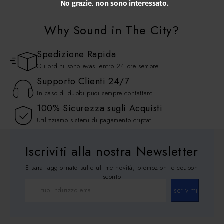
No grazie, non sono interessato.
Why Sound in The City?
Spedizione Rapida
Gli ordini sono evasi entro 24 ore sempre
Supporto Clienti 24/7
In caso di dubbi puoi sempre contattarci
100% Sicurezza sugli Acquisti
Utilizziamo sistemi di pagamento criptati
Iscriviti alla nostra Newsletter
E sarai aggiornato sulle ultime novità, promozioni e coupon
sconto
Iscrivimi