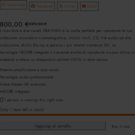
WhatsApp
Facebook
Twitter
Email
800,00
€
899,00
€
l ricevitore a due canali DRA-900H è la scelta perfetta per riprodurre la tua
collezione musicale e cinematografica, inclusi vinili, CD, file audio ad alta
risoluzione, dischi Blu-ray e persino i più recenti contenuti 8K. La
tecnologia HEOS® integrata ti consente anche di riprodurre musica online i
modalità wireless su altoparlanti abilitati HEOS in altre stanze.
Potente amplificatore a due canali
Tecnologia audio professionale
Home theater 8K avanzato
HEOS® integrato
1 person is viewing this right now
Only 1 item left in stock!
Aggiungi al carrello
Buy it now