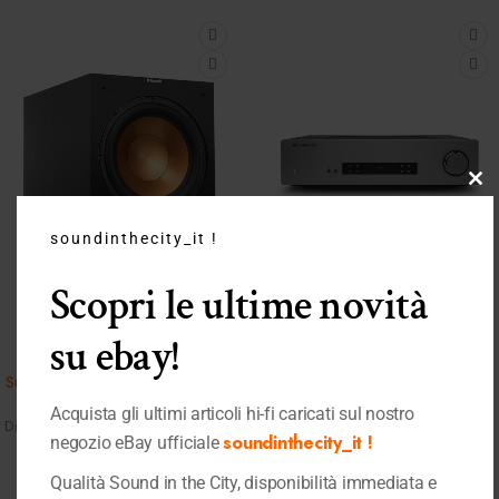
Clo
this
soundinthecity_it !
mo
Scopri le ultime novità
Quick View
Quick View
su ebay!
Klipsch
Cambridge Audio
Subwoofer Klipsch Reference R-
Cambridge Audio CXA61 Lunar
12 SW 400 Watt
Grey
Acquista gli ultimi articoli hi-fi caricati sul nostro
Diffusori Audio
,
Shop
,
Subwoofer
Amplificatori
,
soundinthecity_it !
negozio eBay ufficiale
400,00
€
Amplificatori Integrati
,
Elettroniche
,
Shop
Qualità Sound in the City, disponibilità immediata e
890,00
€