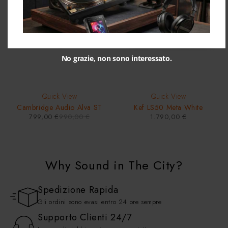
No grazie, non sono interessato.
Quick View
Quick View
Cambridge Audio Alva ST
Kef LS50 Meta White
799,00
€
990,00
€
1.790,00
€
Why Sound in The City?
Spedizione Rapida
Gli ordini sono evasi entro 24 ore sempre
Supporto Clienti 24/7