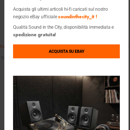
Acquista gli ultimi articoli hi-fi caricati sul nostro
soundinthecity_it !
negozio eBay ufficiale
Qualità Sound in the City, disponibilità immediata e
-21%
Quick View
Quick View
spedizione gratuita!
Klipsch
Klipsch
Subwoofer Klipsch Reference R-8
Subwoofer Klipsch SPL-120 600
ACQUISTA SU EBAY
SW 150 Watt
Watt
Diffusori Audio
,
Shop
,
Subwoofer
Diffusori Audio
,
Shop
,
Subwoofer
319,00
€
590,00
€
749,00
€
Ultimi Articoli Visualizzati