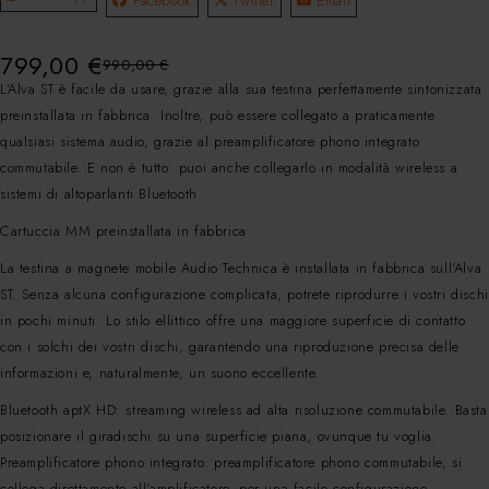
Facebook
Twitter
Email
799,00
€
990,00
€
L’Alva ST è facile da usare, grazie alla sua testina perfettamente sintonizzata
preinstallata in fabbrica. Inoltre, può essere collegato a praticamente
qualsiasi sistema audio, grazie al preamplificatore phono integrato
commutabile. E non è tutto: puoi anche collegarlo in modalità wireless a
sistemi di altoparlanti Bluetooth.
Cartuccia MM preinstallata in fabbrica
La testina a magnete mobile Audio Technica è installata in fabbrica sull’Alva
ST. Senza alcuna configurazione complicata, potrete riprodurre i vostri dischi
in pochi minuti. Lo stilo ellittico offre una maggiore superficie di contatto
con i solchi dei vostri dischi, garantendo una riproduzione precisa delle
informazioni e, naturalmente, un suono eccellente.
Bluetooth aptX HD: streaming wireless ad alta risoluzione commutabile. Basta
posizionare il giradischi su una superficie piana, ovunque tu voglia.
Preamplificatore phono integrato: preamplificatore phono commutabile, si
collega direttamente all’amplificatore, per una facile configurazione.