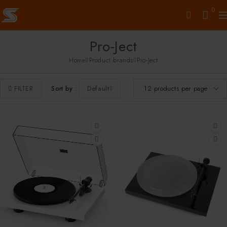
0
Pro-Ject
Home
Product brands
Pro-Ject
Sort by
Default
FILTER