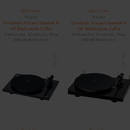
-13%
-13%
Quick View
Quick View
HOT
HOT
Pro-Ject
Pro-Ject
Giradischi Pro-Ject Essential III
Giradischi Pro-Ject Essential III
HP Black uscita Cuffie
HP White uscita Cuffie
Elettroniche
,
Giradischi
,
Shop
Elettroniche
,
Giradischi
,
Shop
390,00
€
449,00
€
390,00
€
449,00
€
-20%
HOT