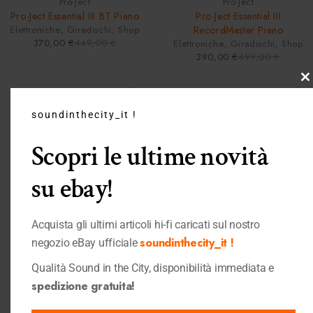
Pro-Ject
Pro-Ject
Pro-Ject Essential III BT Piano
Pro-Ject Essential III
Elettroniche
,
Giradischi
,
Shop
RecordMaster Piano
370,00
€
449,00
€
Elettroniche
,
Giradischi
,
Shop
390,00
€
499,00
€
C
th
soundinthecity_it !
m
Scopri le ultime novità
su ebay!
Acquista gli ultimi articoli hi-fi caricati sul nostro
soundinthecity_it !
negozio eBay ufficiale
Qualità Sound in the City, disponibilità immediata e
-7%
Quick View
Quick View
spedizione gratuita!
HOT
Pro-Ject
Pro-Ject