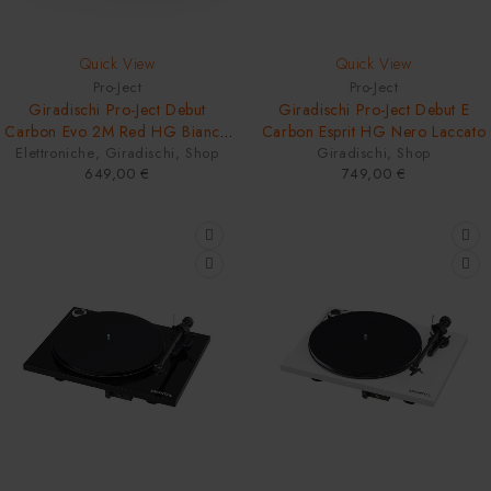
HOT
Quick View
Quick View
Pro-Ject
Pro-Ject
Giradischi Pro-Ject Debut
Giradischi Pro-Ject Debut E
Carbon Evo 2M Red HG Bianco
Carbon Esprit HG Nero Laccato
Elettroniche
Lucido
,
Giradischi
,
Shop
Giradischi
,
Shop
649,00
€
749,00
€