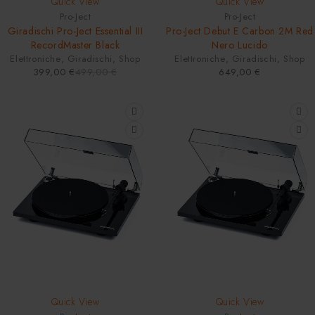
Quick View
Quick View
HOT
Pro-Ject
Pro-Ject
Giradischi Pro-Ject Essential III
Pro-Ject Debut E Carbon 2M Red
RecordMaster Black
Nero Lucido
Elettroniche
,
Giradischi
,
Shop
Elettroniche
,
Giradischi
,
Shop
399,00
€
499,00
€
649,00
€
-18%
-22%
Quick View
Quick View
HOT