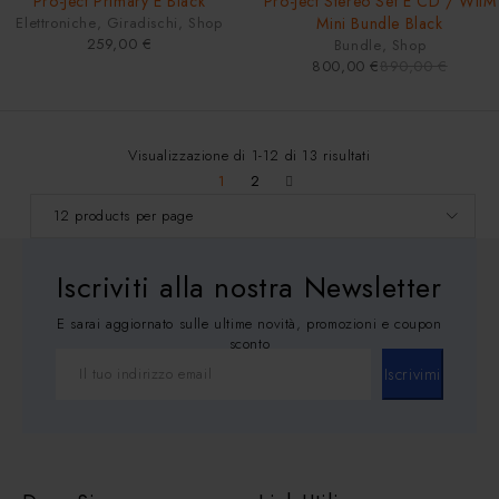
Pro-Ject Primary E Black
Pro-Ject Stereo Set E CD / WiiM
Elettroniche
,
Giradischi
,
Shop
Mini Bundle Black
259,00
€
Bundle
,
Shop
800,00
€
890,00
€
Visualizzazione di 1-12 di 13 risultati
1
2
Iscriviti alla nostra Newsletter
E sarai aggiornato sulle ultime novità, promozioni e coupon
sconto
Iscrivimi