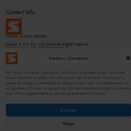
Contact Info
PUNTO RITIRO ORDINI
Sound in the City
c/o Sumweb Digital Agency
Via Guerrazzi 18, 40125 Bologna IT
Email:
info@soundinthecity.it
Gestisci Consenso
Giorni d'apertura / Orari:
Lun - Sab / 15:00 - 19:00
Per fornire le migliori esperienze, utilizziamo tecnologie come i cookie per
memorizzare e/o accedere alle informazioni del dispositivo. Il consenso a
queste tecnologie ci permetterà di elaborare dati come il comportamento di
navigazione o ID unici su questo sito. Non acconsentire o ritirare il consenso
può influire negativamente su alcune caratteristiche e funzioni.
Accetta
© Soundinthecity Online Hi-Fi Shop Bologna | P.IVA 03014161206 |
Powered by
Sumweb.it
Nega