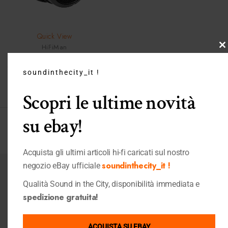
SOLD OUT
Quick View
HiFiMan
C
HiFiMan HE400se HiFi con
th
tecnologia magnetica Stealth
soundinthecity_it !
m
Cuffie
,
Shop
,
Ultimi Pezzi
139,00
€
Scopri le ultime novità
su ebay!
Visualizzazione del risultato
Acquista gli ultimi articoli hi-fi caricati sul nostro
soundinthecity_it !
negozio eBay ufficiale
Iscriviti alla nostra Newsletter
Qualità Sound in the City, disponibilità immediata e
E sarai aggiornato sulle ultime novità, promozioni e coupon
spedizione gratuita!
sconto
Iscrivimi
ACQUISTA SU EBAY