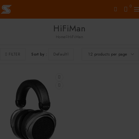
0
HiFiMan
Home
HiFiMan
Sort by
Default
FILTER