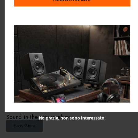
Dove Siamo
Link Utili
Condizioni di Vendita
GOOGLE MAPS
Privacy Policy
Cookie Policy
Chi Siamo
Contattaci
Gift Card Sound in the City
Sound in the city su ebay
No grazie, non sono interessato.
Ebay Store