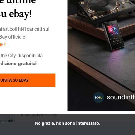
su ebay!
 articoli hi-fi caricati sul
Bay ufficiale
t !
the City, disponibilità
izione gratuita!
Visualizzazione del risultato
UISTA SU EBAY
n sconto
No grazie, non sono interessato.