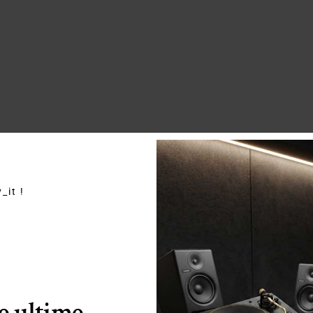
_it !
le ultime