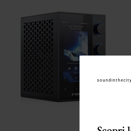
soundinthecity
Scopri 