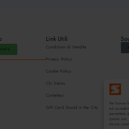
o
Link Utili
Sou
Condizioni di Vendita
MAPS
Privacy Policy
Cookie Policy
Chi Siamo
Contattaci
Per fornire 
Gift Card Sound in the City
e/o accedere
permetterà 
questo sito.
alcune carat