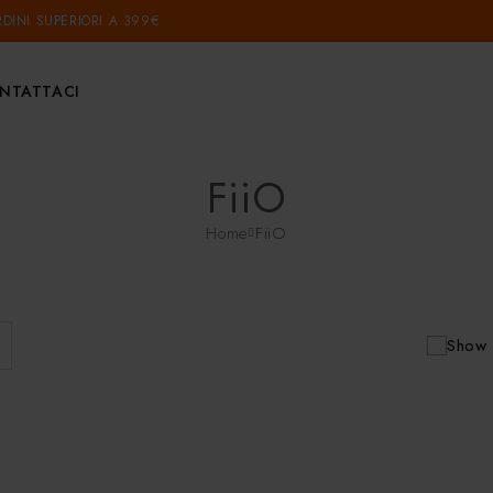
DINI SUPERIORI A 399€
NTATTACI
FiiO
Home
FiiO
Show 