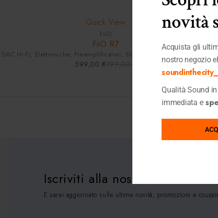
SOLD OUT
novità 
Quick View
FiiO
FiiO R7
Acquista gli ultimi
DAC Hi-Fi
,
Elettroniche
,
Preamplificatori
,
Shop
,
Streamer
,
Ultimi Pezzi
nostro negozio e
599,00
€
799,00
€
soundinthecity_i
Qualità Sound in 
sped
immediata e
ACQ
Iscriviti alla nostra Newsletter
E sarai aggiornato sulle ultime novità, promozioni e coupo