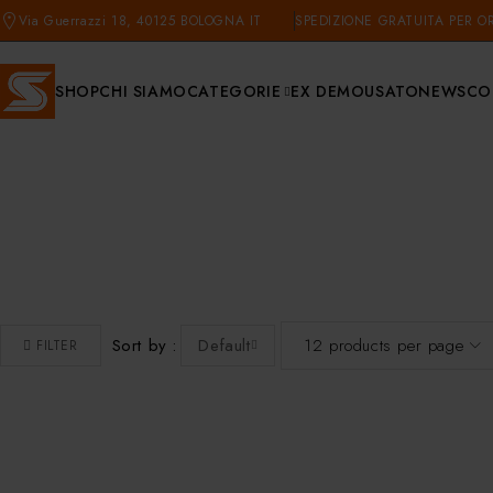
Via Guerrazzi 18, 40125 BOLOGNA IT
SPEDIZIONE GRATUITA PER OR
SHOP
CHI SIAMO
CATEGORIE
EX DEMO
USATO
NEWS
CO
Sort by
Default
FILTER