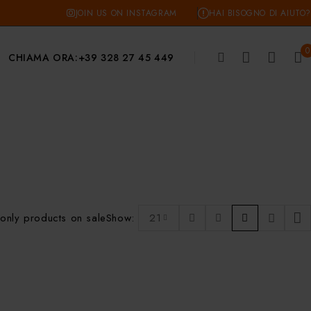
JOIN US ON INSTAGRAM
HAI BISOGNO DI AIUTO?
0
CHIAMA ORA:
+39 328 27 45 449
only products on sale
Show:
21