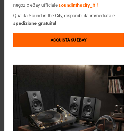
soundinthecity_it !
negozio eBay ufficiale
Qualità Sound in the City, disponibilità immediata e
spedizione gratuita!
Dove Siamo
Link Utili
ACQUISTA SU EBAY
Condizioni di Vendita
GOOGLE MAPS
Privacy Policy
Cookie Policy
Chi Siamo
Contattaci
Gift Card Sound in the City
Sound in the city su ebay
Ebay Store