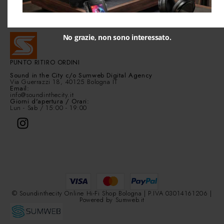
Contact Info
No grazie, non sono interessato.
PUNTO RITIRO ORDINI
Sound in the City
c/o Sumweb Digital Agency
Via Guerrazzi 18, 40125 Bologna IT
Email:
info@soundinthecity.it
Giorni d'apertura / Orari:
Lun - Sab / 15:00 - 19:00
© Soundinthecity Online Hi-Fi Shop Bologna | P.IVA 03014161206 |
Powered by
Sumweb.it