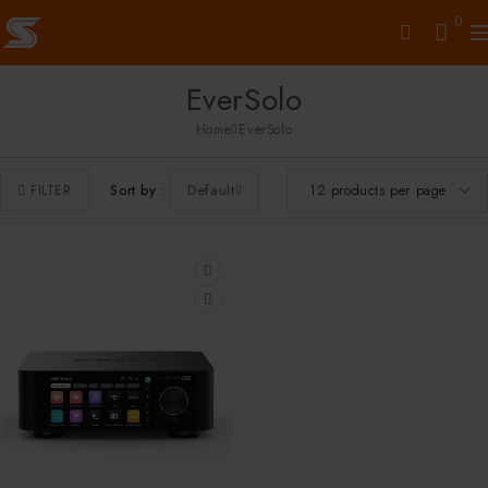
0
EverSolo
Home
EverSolo
Sort by
Default
FILTER