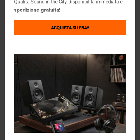
Qualità Sound in the City, disponibilità immediata e
Dove Siamo
Link Utili
spedizione gratuita!
Condizioni di Vendita
GOOGLE MAPS
Privacy Policy
ACQUISTA SU EBAY
Cookie Policy
Chi Siamo
Contattaci
Gift Card Sound in the City
Sound in the city su ebay
Ebay Store
Contact Info