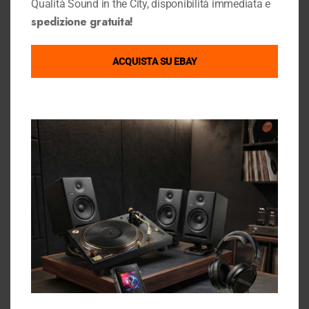
Qualità Sound in the City, disponibilità immediata e
Dove Siamo
Link Utili
spedizione gratuita!
Condizioni di Vendita
GOOGLE MAPS
Privacy Policy
ACQUISTA SU EBAY
Cookie Policy
Chi Siamo
Contattaci
Gift Card Sound in the City
Sound in the city su ebay
Ebay Store
Contact Info