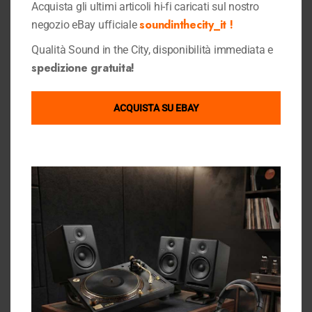
Acquista gli ultimi articoli hi-fi caricati sul nostro
Condizioni di Vendita
GOOGLE MAPS
soundinthecity_it !
negozio eBay ufficiale
Privacy Policy
Qualità Sound in the City, disponibilità immediata e
Cookie Policy
spedizione gratuita!
antonella iania
Francesca Vitone
Chi Siamo
3 anni fa
3 anni fa
Contattaci
ACQUISTA SU EBAY
Gift Card Sound in the City
Ottimo acquisto.
Tutto perfetto
Articolo perfetto.
grazie, negozio
Contentissima!
consigliatissimo
Sound in the city su ebay
Ebay Store