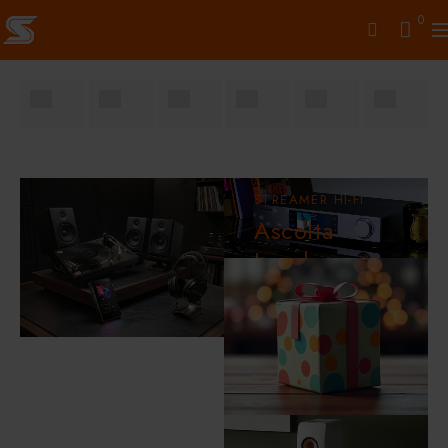
0
STREAMER HI-FI
Ascolta
Loseless su
Quobuz,
Tidal,
Spotify...
soundinthecity_it
ACQUISTA ORA
ebay store