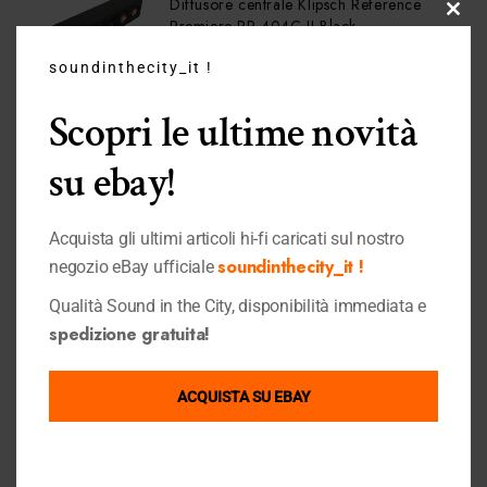
Diffusore centrale Klipsch Reference
Premiere RP-404C II Black
Clos
599,00
€
649,00
€
this
soundinthecity_it !
modu
Scopri le ultime novità
ARTICOLI DI TENDENZA
su ebay!
Acquista gli ultimi articoli hi-fi caricati sul nostro
DAC Musical Fidelity MX Black
soundinthecity_it !
negozio eBay ufficiale
690,00
€
799,00
€
Qualità Sound in the City, disponibilità immediata e
spedizione gratuita!
ACQUISTA SU EBAY
Advance PARIS WTX-Stream TUBES
390,00
€