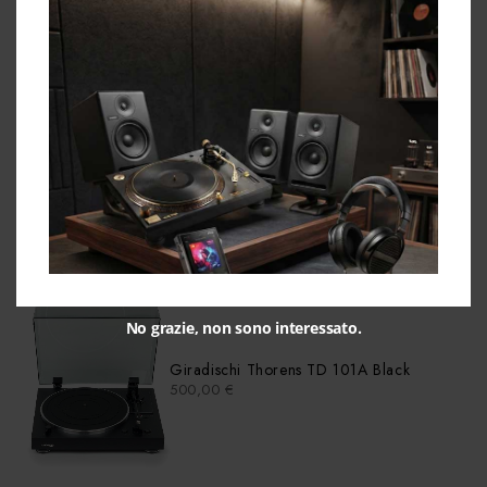
Coppia Dali Opticon 2 MKII White
1.100,00
€
BEST SELLERS
No grazie, non sono interessato.
Giradischi Thorens TD 101A Black
500,00
€