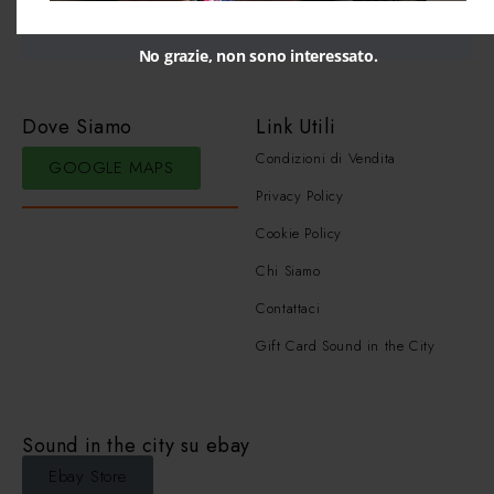
No grazie, non sono interessato.
Dove Siamo
Link Utili
Condizioni di Vendita
GOOGLE MAPS
Privacy Policy
Cookie Policy
Chi Siamo
Contattaci
Gift Card Sound in the City
Sound in the city su ebay
Ebay Store