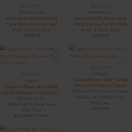
NEW
NEW
Quick View
Quick View
Norstone Esse
Norstone Esse
Norstone ESSE Mobile Rack
Norstone ESSE Mobile Rack
Porta Elettroniche HiFi Red
Porta Elettroniche HiFi Black
Mobili & Stand
,
Shop
Mobili & Stand
,
Shop
279,00
€
279,00
€
Quick View
-14%
Triangle
Quick View
HOT
Coppia diffusori attivi Triangle
Klipsch
Elara LN01A Bianco Opaco
Coppia diffusori da scaffale
Diffusori Attivi
,
Diffusori Audio
,
Klipsch Reference Premiere RP-
Diffusori da Scaffale
,
Shop
,
Diffusori Audio
600M II Noce
,
Ultimi Pezzi
Diffusori da Scaffale
,
Shop
,
399,00
€
Ultimi Pezzi
690,00
€
799,00
€